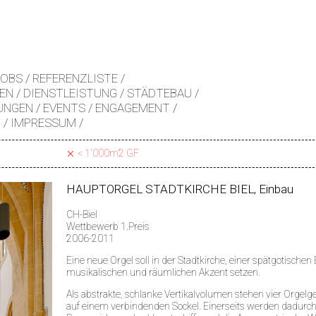
JOBS
REFERENZLISTE
EN
DIENSTLEISTUNG
STÄDTEBAU
UNGEN
EVENTS
ENGAGEMENT
Z
IMPRESSUM
< 1'000m2 GF
HAUPTORGEL STADTKIRCHE BIEL, Einbau
CH-Biel
Wettbewerb 1.Preis
2006-2011
Eine neue Orgel soll in der Stadtkirche, einer spätgotischen
musikalischen und räumlichen Akzent setzen.
Als abstrakte, schlanke Vertikalvolumen stehen vier Orge
auf einem verbindenden Sockel. Einerseits werden dadurch 