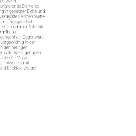
Westwand
storisierende Elemente
ng in gebeizter Eiche und
verdeckte Fensterrosette
mit farbigem Licht.
htheit moderner Ästhetik
Orgelbaus.
rgangenheit, Gegenwart
uptgewichtig in der
ch den heutigen
terrichtspraxis genügen
mantische Musik
s Teilwerkes mit
und Effekte erzeugen