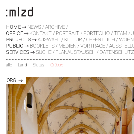
HOME
NEWS
ARCHIVE
OFFICE
KONTAKT
PORTRAIT
PORTFOLIO
TEAM
PROJECTS
AUSWAHL
KULTUR
ÖFFENTLICH
WOHN
PUBLIC
BOOKLETS
MEDIEN
VORTRÄGE
AUSSTELL
SERVICES
SUCHE
PLANAUSTAUSCH
DATENSCHUT
alle
Land
Status
Grösse
x
ORG