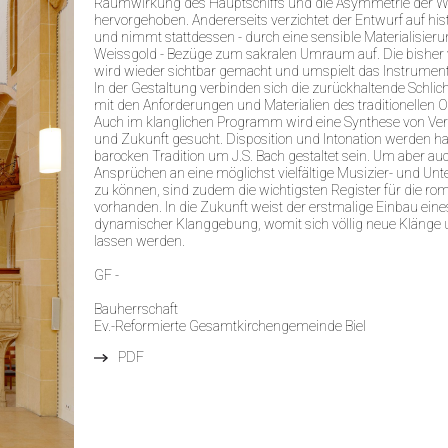
Raumwirkung des Hauptschiffs und die Asymmetrie der 
hervorgehoben. Andererseits verzichtet der Entwurf auf hi
und nimmt stattdessen - durch eine sensible Materialisieru
Weissgold - Bezüge zum sakralen Umraum auf. Die bisher 
wird wieder sichtbar gemacht und umspielt das Instrument 
In der Gestaltung verbinden sich die zurückhaltende Schlic
mit den Anforderungen und Materialien des traditionellen 
Auch im klanglichen Programm wird eine Synthese von Ve
und Zukunft gesucht. Disposition und Intonation werden ha
barocken Tradition um J.S. Bach gestaltet sein. Um aber au
Ansprüchen an eine möglichst vielfältige Musizier- und Un
zu können, sind zudem die wichtigsten Register für die ro
vorhanden. In die Zukunft weist der erstmalige Einbau eine
dynamischer Klanggebung, womit sich völlig neue Klänge 
lassen werden.
GF -
Bauherrschaft
Ev.-Reformierte Gesamtkirchengemeinde Biel
PDF