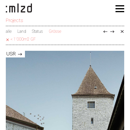
Projects
alle
Land
Status
Grösse
< 1'000m2 GF
USR