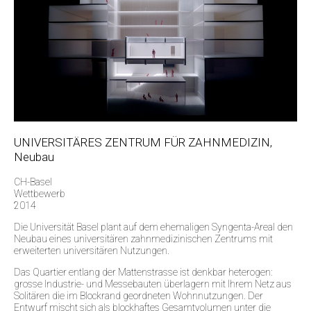
UNIVERSITÄRES ZENTRUM FÜR ZAHNMEDIZIN,
Neubau
CH-Basel
Wettbewerb
2014
Die Universität Basel plant auf dem ehemaligen Syngenta-Areal den
Neubau eines universitären zahnmedizinischen Zentrums mit
erweiterten universitären Nutzungen.
Das Quartier entlang der Mattenstrasse ist denkbar heterogen:
grosse Industrie- und Messebauten überlagern mit Ihrem Netz aus
Solitären die im Blockrand geordneten Wohnnutzungen. Der
Entwurf mischt sich als blockhaftes Gesamtvolumen unter die