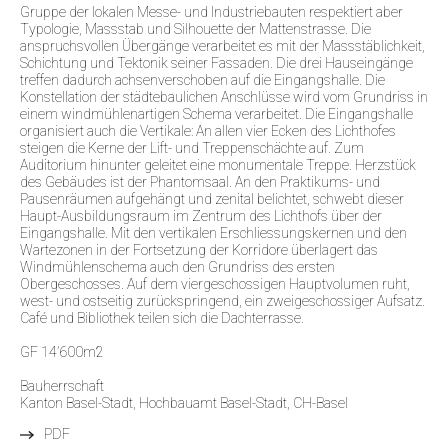
Gruppe der lokalen Messe- und Industriebauten respektiert aber
Typologie, Massstab und Silhouette der Mattenstrasse. Die
anspruchsvollen Übergänge verarbeitet es mit der Massstäblichkeit,
Schichtung und Tektonik seiner Fassaden. Die drei Hauseingänge
treffen dadurch achsenverschoben auf die Eingangshalle. Die
Konstellation der städtebaulichen Anschlüsse wird vom Grundriss in
einem windmühlenartigen Schema verarbeitet. Die Eingangshalle
organisiert auch die Vertikale: An allen vier Ecken des Lichthofes
steigen die Kerne der Lift- und Treppenschächte auf. Zum
Auditorium hinunter geleitet eine monumentale Treppe. Herzstück
des Gebäudes ist der Phantomsaal. An den Praktikums- und
Pausenräumen aufgehängt und zenital belichtet, schwebt dieser
Haupt-Ausbildungsraum im Zentrum des Lichthofs über der
Eingangshalle. Mit den vertikalen Erschliessungskernen und den
Wartezonen in der Fortsetzung der Korridore überlagert das
Windmühlenschema auch den Grundriss des ersten
Obergeschosses. Auf dem viergeschossigen Hauptvolumen ruht,
west- und ostseitig zurückspringend, ein zweigeschossiger Aufsatz.
Café und Bibliothek teilen sich die Dachterrasse.
GF 14’600m2
Bauherrschaft
Kanton Basel-Stadt, Hochbauamt Basel-Stadt, CH-Basel
PDF