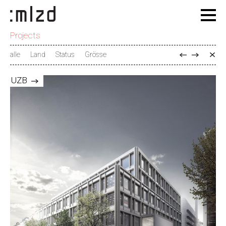
Projects
alle
Land
Status
Grösse
UZB