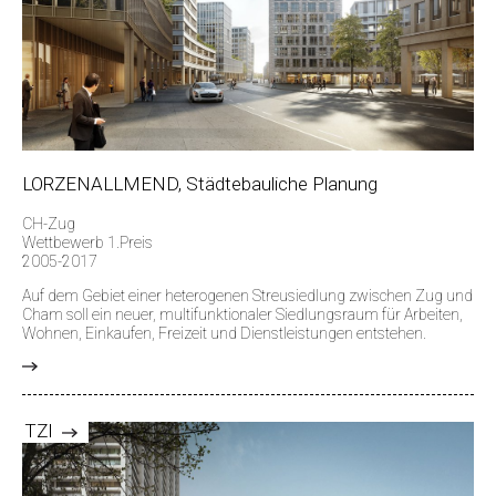
LORZENALLMEND, Städtebauliche Planung
CH-Zug
Wettbewerb 1.Preis
2005-2017
Auf dem Gebiet einer heterogenen Streusiedlung zwischen Zug und
Cham soll ein neuer, multifunktionaler Siedlungsraum für Arbeiten,
Wohnen, Einkaufen, Freizeit und Dienstleistungen entstehen.
>
TZI