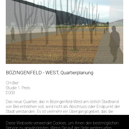
BÖZINGENFELD - WEST, Quartierplanung
CH-Biel
Studie 1. Preis
2003
Das neue Quartier, das in Bözingenfeld-West am östlich Stadtrand
von Biel entstehen soll, wird nicht als Abschluss oder Endpunkt der
Stadt verstanden. Es ist vielmehr ein Übergangsgebiet, das die
städtebaulichen Situationen weiterführt und diese in den Kontext
des Landschaftsraumes stellt.
Diese Webseite verwendet Cookies, um Ihnen den bestmöglichen
Service zu gewährleisten. Wenn Sie auf der Seite weitersurfen