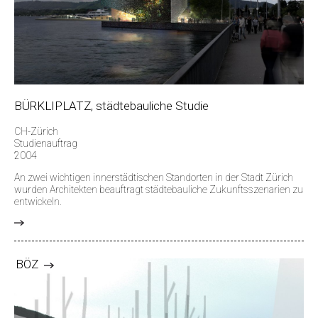
BÜRKLIPLATZ, städtebauliche Studie
CH-Zürich
Studienauftrag
2004
An zwei wichtigen innerstädtischen Standorten in der Stadt Zürich
wurden Architekten beauftragt städtebauliche Zukunftsszenarien zu
entwickeln.
>
BÖZ