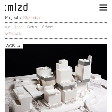
Projects
Städtebau
alle
Land
Status
Grösse
Schweiz
WCB