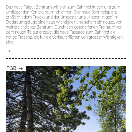
Das neue Talgut-Zentrum will sich zum Bahnhof Ittigen und zum
umliegenden Kontext räumlich öffnen. Der neue Bahnhofsplatz
erhält mit dem Projekt und der Umgestaltung „Knoten Ittigen“ im
Stadtraumgefüge eine neue Wichtigkeit und schafft ein neues, von
weit ersichtliches Zentrum. Durch den geschaffenen Freiraum vor
dem neuen Talgut erzeugt die neue Fassade zum Bahnhof die
nötige Präsenz, die für die Verkaufsflächen von grosser Wichtigkeit
sind.
>
PGB