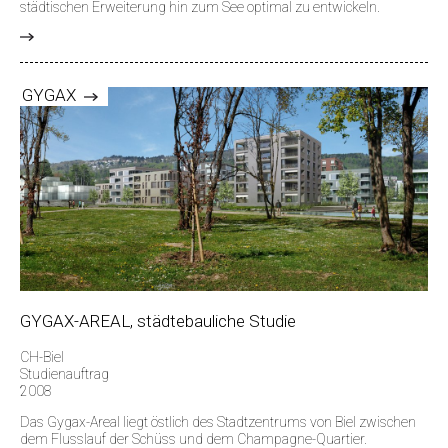
städtischen Erweiterung hin zum See optimal zu entwickeln.
>
GYGAX
GYGAX-AREAL, städtebauliche Studie
CH-Biel
Studienauftrag
2008
Das Gygax-Areal liegt östlich des Stadtzentrums von Biel zwischen
dem Flusslauf der Schüss und dem Champagne-Quartier.