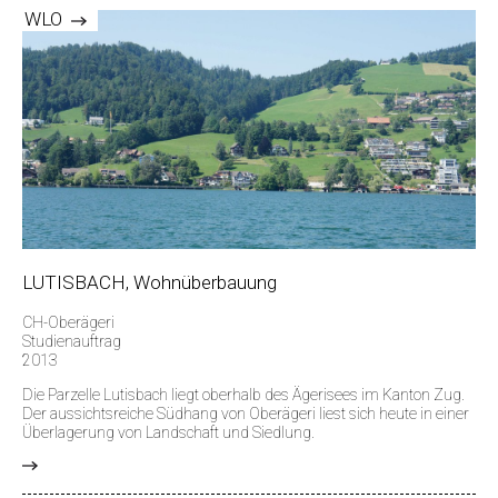
WLO
LUTISBACH, Wohnüberbauung
CH-Oberägeri
Studienauftrag
2013
Die Parzelle Lutisbach liegt oberhalb des Ägerisees im Kanton Zug.
Der aussichtsreiche Südhang von Oberägeri liest sich heute in einer
Überlagerung von Landschaft und Siedlung.
>