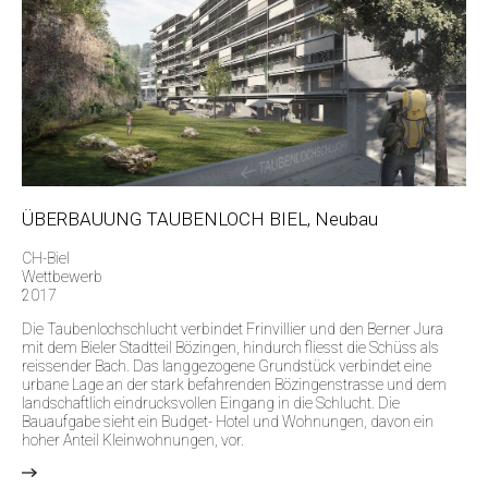
ÜBERBAUUNG TAUBENLOCH BIEL, Neubau
CH-Biel
Wettbewerb
2017
Die Taubenlochschlucht verbindet Frinvillier und den Berner Jura
mit dem Bieler Stadtteil Bözingen, hindurch fliesst die Schüss als
reissender Bach. Das langgezogene Grundstück verbindet eine
urbane Lage an der stark befahrenden Bözingenstrasse und dem
landschaftlich eindrucksvollen Eingang in die Schlucht. Die
Bauaufgabe sieht ein Budget- Hotel und Wohnungen, davon ein
hoher Anteil Kleinwohnungen, vor.
>