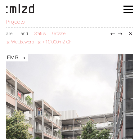
Projects
alle
Land
Status
Grösse
Wettbewerb
< 10'000m2 GF
EMB