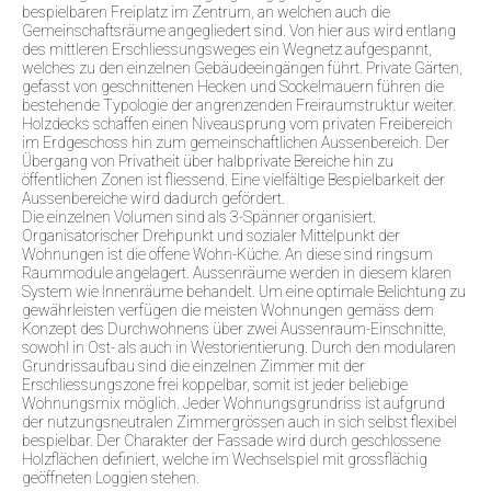
bespielbaren Freiplatz im Zentrum, an welchen auch die
Gemeinschaftsräume angegliedert sind. Von hier aus wird entlang
des mittleren Erschliessungsweges ein Wegnetz aufgespannt,
welches zu den einzelnen Gebäudeeingängen führt. Private Gärten,
gefasst von geschnittenen Hecken und Sockelmauern führen die
bestehende Typologie der angrenzenden Freiraumstruktur weiter.
Holzdecks schaffen einen Niveausprung vom privaten Freibereich
im Erdgeschoss hin zum gemeinschaftlichen Aussenbereich. Der
Übergang von Privatheit über halbprivate Bereiche hin zu
öffentlichen Zonen ist fliessend. Eine vielfältige Bespielbarkeit der
Aussenbereiche wird dadurch gefördert.
Die einzelnen Volumen sind als 3-Spänner organisiert.
Organisatorischer Drehpunkt und sozialer Mittelpunkt der
Wohnungen ist die offene Wohn-Küche. An diese sind ringsum
Raummodule angelagert. Aussenräume werden in diesem klaren
System wie Innenräume behandelt. Um eine optimale Belichtung zu
gewährleisten verfügen die meisten Wohnungen gemäss dem
Konzept des Durchwohnens über zwei Aussenraum-Einschnitte,
sowohl in Ost- als auch in Westorientierung. Durch den modularen
Grundrissaufbau sind die einzelnen Zimmer mit der
Erschliessungszone frei koppelbar, somit ist jeder beliebige
Wohnungsmix möglich. Jeder Wohnungsgrundriss ist aufgrund
der nutzungsneutralen Zimmergrössen auch in sich selbst flexibel
bespielbar. Der Charakter der Fassade wird durch geschlossene
Holzflächen definiert, welche im Wechselspiel mit grossflächig
geöffneten Loggien stehen.