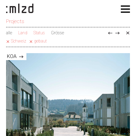
Projects
alle
Land
Status
Grösse
Schweiz
gebaut
KOA