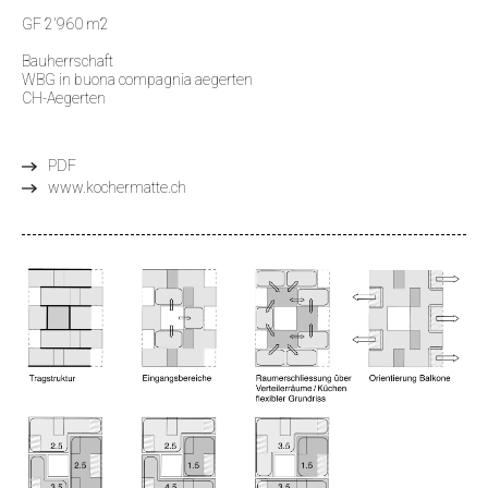
GF 2'960 m2
Bauherrschaft
WBG in buona compagnia aegerten
CH-Aegerten
PDF
www.kochermatte.ch