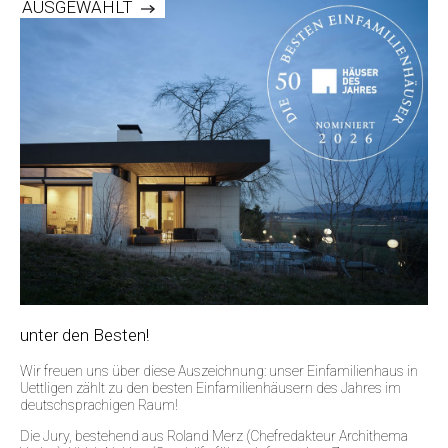
AUSGEWÄHLT
unter den Besten!
Wir freuen uns über diese Auszeichnung: unser Einfamilienhaus in
Uettligen zählt zu den besten Einfamilienhäusern des Jahres im
deutschsprachigen Raum!
Die Jury, bestehend aus Roland Merz (Chefredakteur Archithema