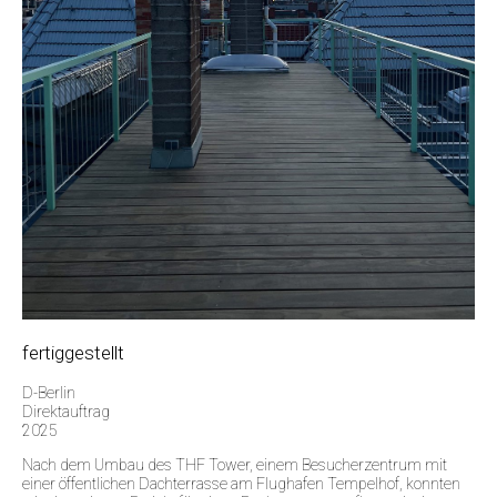
fertiggestellt
D-Berlin
Direktauftrag
2025
Nach dem Umbau des THF Tower, einem Besucherzentrum mit
einer öffentlichen Dachterrasse am Flughafen Tempelhof, konnten