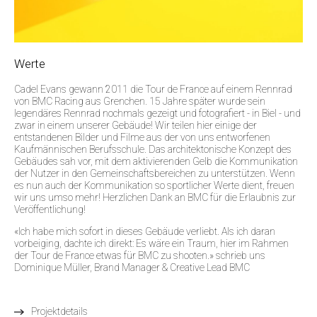
Werte
Cadel Evans gewann 2011 die Tour de France auf einem Rennrad
von BMC Racing aus Grenchen. 15 Jahre später wurde sein
legendäres Rennrad nochmals gezeigt und fotografiert - in Biel - und
zwar in einem unserer Gebäude! Wir teilen hier einige der
entstandenen Bilder und Filme aus der von uns entworfenen
Kaufmännischen Berufsschule. Das architektonische Konzept des
Gebäudes sah vor, mit dem aktivierenden Gelb die Kommunikation
der Nutzer in den Gemeinschaftsbereichen zu unterstützen. Wenn
es nun auch der Kommunikation so sportlicher Werte dient, freuen
wir uns umso mehr! Herzlichen Dank an BMC für die Erlaubnis zur
Veröffentlichung!
«Ich habe mich sofort in dieses Gebäude verliebt. Als ich daran
vorbeiging, dachte ich direkt: Es wäre ein Traum, hier im Rahmen
der Tour de France etwas für BMC zu shooten.» schrieb uns
Dominique Müller, Brand Manager & Creative Lead BMC
Projektdetails