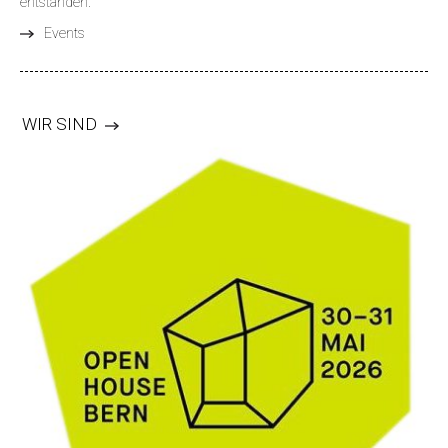
entstanden.
Events
WIR SIND