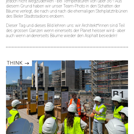
jedoch nicht wegzudenken - bei Temperaturen von über 36°! Aus
diesem Grund haben wir unser Team-Photo in den Schatten der
Bäume verlegt, die nach und nach die ehemaligen Stehplatztribünen
des Bieler Stadtstadions erobern.
Dieser Tag und dieses Bild lehren uns: wir Architekt*innen sind Teil
des grossen Ganzen wenn einerseits der Planet heisser wird - aber
auch wenn andererseits Bäume wieder den Asphalt besiedeln!
THINK