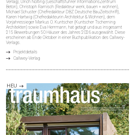
Verlag), Ulrich Nolting (Geschäftsführer InformationsZentrum
Beton), Christoph Ramisch (Redakteur werk, bauen + wohnen),
Michael Schuster (Chefredakteur DBZ Deutsche BauZeitschrift),
Karen Hartwig (Chefredakteurin Architektur & Wohnen), dem
Vorjahressieger Markus O. Kuntscher (Kuntscher Tscherning
Architekten) sowie Eva Herrmann, hat getagt und aus insgesamt
215 Bewerbungen 50 Häuser des Jahres 2026 ausgewählt. Diese
erscheinen ab Ende Oktober in einer Buchpublikation des Callwey-
Verlags.
Projektdetails
Callwey-Verlag
HEU