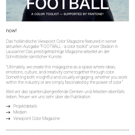
now!
Das holländische Viewpoint Color Magazine featured in seiner
aktuellen Ausgabe "FOOTBALL - a color toolkit" unser Stadion in
Lausanne! Das prestigeträchtige Magazine arbeitet an der
Schnittstelle sämtlicher Künste:
"Ultimately, we create this magagzine as a space where ideas,
emotions, culture, and creativity come together through color.
Something both insightful and visually engaging, whether you work
within the industry or are simply fascinated by the power of color."
Weil wir das spartenübergreifende Denken und Arbeiten ebenfalls
lieben, freuen wir uns sehr über die Publikation.
Projektdetails
Medien
Viewpoint Color Magazine