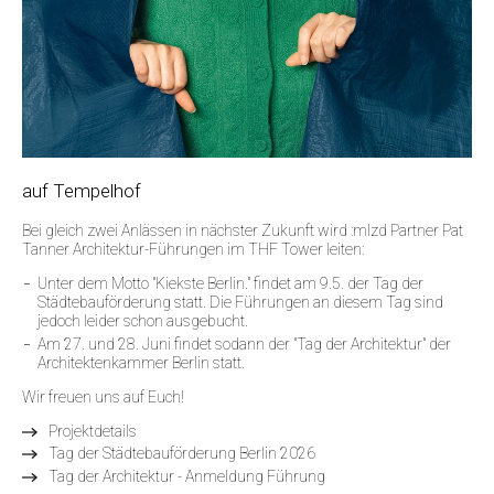
auf Tempelhof
Bei gleich zwei Anlässen in nächster Zukunft wird :mlzd Partner Pat
Tanner Architektur-Führungen im THF Tower leiten:
Unter dem Motto "Kiekste Berlin." findet am 9.5. der Tag der
Städtebauförderung statt. Die Führungen an diesem Tag sind
jedoch leider schon ausgebucht.
Am 27. und 28. Juni findet sodann der "Tag der Architektur" der
Architektenkammer Berlin statt.
Wir freuen uns auf Euch!
Projektdetails
Tag der Städtebauförderung Berlin 2026
Tag der Architektur - Anmeldung Führung