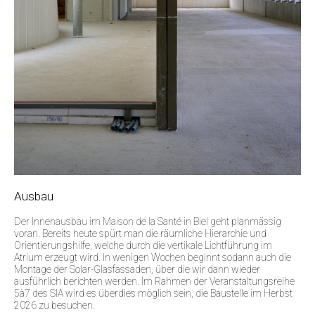
Ausbau
Der Innenausbau im Maison de la Santé in Biel geht planmässig
voran. Bereits heute spürt man die räumliche Hierarchie und
Orientierungshilfe, welche durch die vertikale Lichtführung im
Atrium erzeugt wird. In wenigen Wochen beginnt sodann auch die
Montage der Solar-Glasfassaden, über die wir dann wieder
ausführlich berichten werden. Im Rahmen der Veranstaltungsreihe
5à7 des SIA wird es überdies möglich sein, die Baustelle im Herbst
2026 zu besuchen.