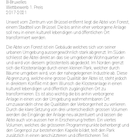
B-Bruxelles
Wettbewerb 1. Preis
2017-2021
Unweit vom Zentrum von Brüssel entfernt liegt die Abtei von Forest,
einem Stadtteil von Brüssel. Die bis anhin eher verborgene Anlage
soll neu in einen kulturell lebendigen und öffentlichen Ort
transformiert werden.
Die Abtei von Forest ist ein Gebäude welches sich von seiner
urbanen Umgebung aussergewöhnlich stark abgrenzt. Im Süden
schliesst die Abtei direkt an das sie umgebende Wohnquartier an
und wird von diesem grösstenteils abgedeckt. Im Norden grenzt
sich die Klosteranlage durch einen kleinen Park, welcher durch
Bäume umgeben wird, von der nahegelegenen Industrie ab. Diese
Abgrenzung, welche eine grosse Qualität der Abtei ist, steht jedoch
in direktem Konflikt mit dem Wunsch die Klosteranlage in einen
kulturell lebendigen und öffentlich zugänglichen Ort zu
transformieren. Es ist also wichtig die bis anhin verborgene
Anlage in einen von der Umgebung wahrnehmbaren Ort
umzuwandeln ohne die Qualitäten der Verborgenheit zu verlieren.
Durch die klare Setzung von drei unterschiedlich grossen Volumen
werden die Eingänge der Anlage neu akzentuiert und lassen die
Abtei auch von aussen her in Erscheinung tretten. Ein viertes
Volumen, welches die grösseren Programmpunkte beherbergt und
den Gegenpol zur bestehenden Kapelle bildet, teilt den Park
zusätzlich in einen geschützteren und öffentlicheren Teil.