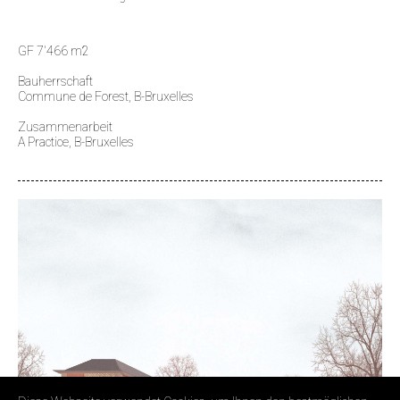
GF 7'466 m2
Bauherrschaft
Commune de Forest, B-Bruxelles
Zusammenarbeit
A Practice, B-Bruxelles