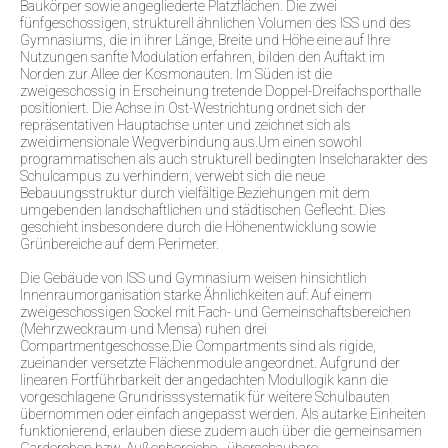
Baukörper sowie angegliederte Platzflächen. Die zwei
fünfgeschossigen, strukturell ähnlichen Volumen des ISS und des
Gymnasiums, die in ihrer Länge, Breite und Höhe eine auf Ihre
Nutzungen sanfte Modulation erfahren, bilden den Auftakt im
Norden zur Allee der Kosmonauten. Im Süden ist die
zweigeschossig in Erscheinung tretende Doppel-Dreifachsporthalle
positioniert. Die Achse in Ost-Westrichtung ordnet sich der
repräsentativen Hauptachse unter und zeichnet sich als
zweidimensionale Wegverbindung aus.Um einen sowohl
programmatischen als auch strukturell bedingten Inselcharakter des
Schulcampus zu verhindern, verwebt sich die neue
Bebauungsstruktur durch vielfältige Beziehungen mit dem
umgebenden landschaftlichen und städtischen Geflecht. Dies
geschieht insbesondere durch die Höhenentwicklung sowie
Grünbereiche auf dem Perimeter.
Die Gebäude von ISS und Gymnasium weisen hinsichtlich
Innenraumorganisation starke Ähnlichkeiten auf: Auf einem
zweigeschossigen Sockel mit Fach- und Gemeinschaftsbereichen
(Mehrzweckraum und Mensa) ruhen drei
Compartmentgeschosse.Die Compartments sind als rigide,
zueinander versetzte Flächenmodule angeordnet. Aufgrund der
linearen Fortführbarkeit der angedachten Modullogik kann die
vorgeschlagene Grundrisssystematik für weitere Schulbauten
übernommen oder einfach angepasst werden. Als autarke Einheiten
funktionierend, erlauben diese zudem auch über die gemeinsamen
Garderoben bzw. Außenbereiche - überschaubare,