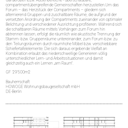
compartmentübergreifende Gemeinschaften herzustellen.Um das
Forum – das Herzstück der Compartments – gliedern sich
alternierend Gruppen und zuschaltbare Räume, die aufgrund der
versetzten Anordnung der Compartments zueinander von optimaler
Belichtung und verschiedener Ausrichtung profitieren. Während sich
die schaltbaren Räume mittels Vorhängen zum Forum hin
abtrennen lassen, erfolgt die räumlich wie akustische Trennung der
Stamm- bzw. Gruppenräume untereinander, zum Forum bzw. zu
den Teilungsräumen durch raumhohe Möbel bzw. verschiebbare
Schiefertafelelemente. Die sich daraus ergebende Vielfalt an
Kombination erlaubt das niederschwellige Generieren völlig
unterschiedlicher Lern- und Arbeitssituationen und damit
gleichzeitig auch ein Lernen „am Raum“.
GF 29’500m2
Bauherrschaft
HOWOGE Wohnungsbaugesellschaft mbH
DE-Berlin