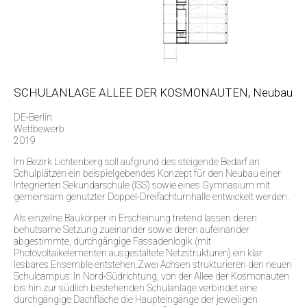
SCHULANLAGE ALLEE DER KOSMONAUTEN, Neubau
DE-Berlin
Wettbewerb
2019
Im Bezirk Lichtenberg soll aufgrund des steigende Bedarf an
Schulplätzen ein beispielgebendes Konzept für den Neubau einer
Integrierten Sekundarschule (ISS) sowie eines Gymnasium mit
gemeinsam genutzter Doppel-Dreifachturnhalle entwickelt werden.
Als einzelne Baukörper in Erscheinung tretend lassen deren
behutsame Setzung zueinander sowie deren aufeinander
abgestimmte, durchgängige Fassadenlogik (mit
Photovoltaikelementen ausgestaltete Netzstrukturen) ein klar
lesbares Ensemble entstehen.Zwei Achsen strukturieren den neuen
Schulcampus: In Nord-Südrichtung, von der Allee der Kosmonauten
bis hin zur südlich bestehenden Schulanlage verbindet eine
durchgängige Dachfläche die Haupteingänge der jeweiligen