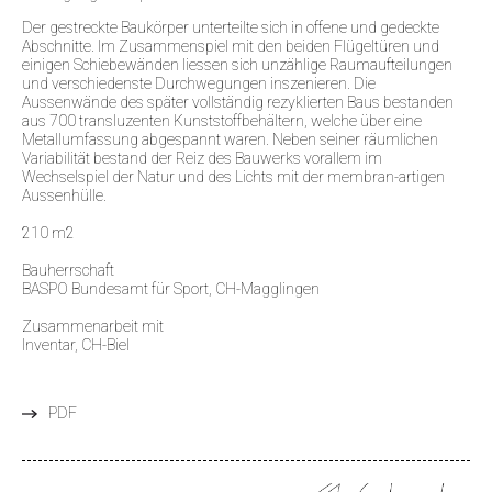
Der gestreckte Baukörper unterteilte sich in offene und gedeckte
Abschnitte. Im Zusammenspiel mit den beiden Flügeltüren und
einigen Schiebewänden liessen sich unzählige Raumaufteilungen
und verschiedenste Durchwegungen inszenieren. Die
Aussenwände des später vollständig rezyklierten Baus bestanden
aus 700 transluzenten Kunststoffbehältern, welche über eine
Metallumfassung abgespannt waren. Neben seiner räumlichen
Variabilität bestand der Reiz des Bauwerks vorallem im
Wechselspiel der Natur und des Lichts mit der membran-artigen
Aussenhülle.
210 m2
Bauherrschaft
BASPO Bundesamt für Sport, CH-Magglingen
Zusammenarbeit mit
Inventar, CH-Biel
PDF