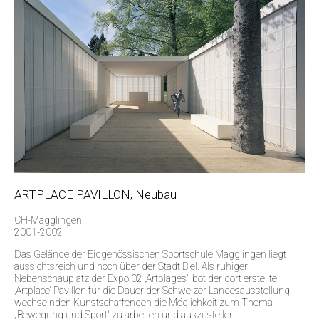
ARTPLACE PAVILLON, Neubau
CH-Magglingen
2001-2002
Das Gelände der Eidgenössischen Sportschule Magglingen liegt
aussichtsreich und hoch über der Stadt Biel. Als ruhiger
Nebenschauplatz der Expo.02 ‚Artplages’, bot der dort erstellte
‚Artplace’-Pavillon für die Dauer der Schweizer Landesausstellung
wechselnden Kunstschaffenden die Möglichkeit zum Thema
„Bewegung und Sport“ zu arbeiten und auszustellen.