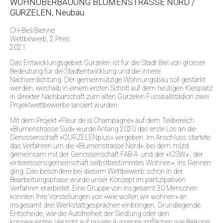
WOHNÜBERBAUUNG BLUMENSTRASSE NORD /
GURZELEN, Neubau
CH-Biel/Bienne
Wettbewerb, 2.Preis
2021
Das Entwicklungsgebiet Gurzelen ist für die Stadt Biel von grosser
Bedeutung für die Stadtentwicklung und die innere
Nachverdichtung. Der gemeinnützige Wohnungsbau soll gestärkt
werden, weshalb in einem ersten Schritt auf dem heutigen Kiesplatz
in direkter Nachbarschaft zum alten Gurzelen Fussballstadion zwei
Projektwettbewerbe lanciert wurden.
Mit dem Projekt «Fleur de la Champagne» auf dem Teilbereich
«Blumenstrasse Süd» wurde Anfang 2020 das erste Los an die
Genossenschaft «GURZELENplus» vergeben. Im Anschluss startete
das Verfahren um die «Blumenstrasse Nord», bei dem :mlzd
gemeinsam mit der Genossenschaft FAB-A und der «IGSW» , der
«Interessensgemeinschaft selbstbestimmtes Wohnen», ins Rennen
ging. Das besondere bei diesem Wettbewerb: schon in der
Bearbeitungsphase wurde unser Konzept im partizipativen
Verfahren erarbeitet. Eine Gruppe von insgesamt 30 Menschen
konnten Ihre Vorstellungen von «wie wollen wir wohnen» an
insgesamt drei Werkstattgesprächen einbringen. Grundlegende
Entscheide, wie die Autofreiheit der Siedlung oder den
konsequenten Verzicht auf private Aussenraumflächen wie Balkone,