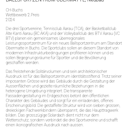
CH-Buchs
Wettbewerb 2.Preis
2024
Die drei Sportvereine, Tennisclub Aarau (TCA), der Basketballclub
Alte Kanti Aarau (BC AKA) und der Volleyballclub des BTV Aarau (VC
BTV) planen ein gemeinsames überregionales
Leistungssportzentrum für ein neues Ballsportzentrum am Standort
Obermatte in Buchs. Die Sportclubs sollen an diesem Standort von
modernen Infrastrukturbedingungen profitieren können und es
sollen Begegnungsräume für Sportler und die Bevölkerung
geschaffen werden.
Das freistehende Solitärvolumen und sein architektonischer
Ausdruck ist für das Ballsportzentrum identitätsstiftend. Trotz seiner
imposanten Grösse wird das Gebäude durch die Gestaltung der
Aussenflächen und gezielte räumliche Beziehungen in die
heterogene Umgebung integriert. Die transparente
Fassadengestaltung im Erdgeschoss betont den öffentlichen
Charakter des Gebäudes und sorgt für ein einladendes, offenes
Erscheinungsbild. Die gestaffelte Struktur wird von sieben grossen,
dreieckigen Fachwerkbindern überspannt, die das Haupttragwerk
bilden. Das grosszügige Solardach dient nicht nur dem
Wetterschutz, sondern verbindet die drei Sportvereine und schafft
einen ikonografischen Ausdruck nach aussen.