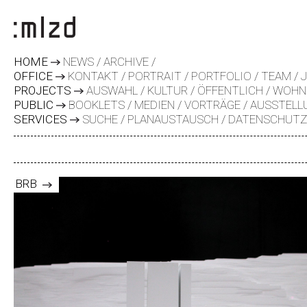
HOME
NEWS
ARCHIVE
OFFICE
KONTAKT
PORTRAIT
PORTFOLIO
TEAM
PROJECTS
AUSWAHL
KULTUR
ÖFFENTLICH
WOHN
PUBLIC
BOOKLETS
MEDIEN
VORTRÄGE
AUSSTELL
SERVICES
SUCHE
PLANAUSTAUSCH
DATENSCHUT
BRB