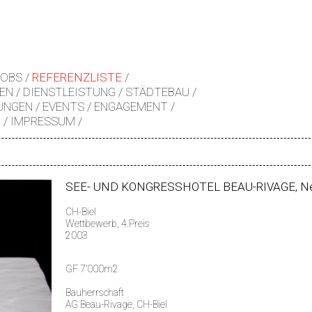
JOBS
REFERENZLISTE
EN
DIENSTLEISTUNG
STÄDTEBAU
UNGEN
EVENTS
ENGAGEMENT
Z
IMPRESSUM
SEE- UND KONGRESSHOTEL BEAU-RIVAGE, N
CH-Biel
Wettbewerb, 4.Preis
2003
GF 7’000m2
Bauherrschaft
AG Beau-Rivage, CH-Biel