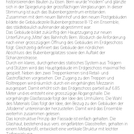
historisierenden Bauten zu lösen. Bern wurde “modern” und glänzte
sich in der Spiegelung der grossflächigen Verglasungen. In dieser
Stimmung ist auch das Bubenbergzentrum entstanden.
Zusammen mit dem neuen Bahnhof und den neuen Postgebäuden
bildete die Gebäudezeile Bubenbergstrasse 8-12 ein Ensemble,
das städtebaulich aufeinander abgestimmt war.
Das Gebäude bildet zukünftig den Hauptzugang zur neuen
Unterführung „Mitte“ des Bahnhofs Bern. Wodurch die Anforderung
nach einer grosszügigen Öffnung des Gebäudes im Erdgeschoss
folgt. Gleichzeitig definiert das Gebäude den nördlichen
Abschluss des Bubenbergplatzes sowie den Auftakt der
Schanzenstrasse.
Durch ein klares, durchgehendes statisches System aus Trägern
und Stützen wird das Hauptgebäude im Erdgeschoss maximal frei
gespielt. Neben den zwei Treppenkernen sind Retail- und
Gastroflächen vorgesehen. Der Zugang zu den Treppen und
Rolltreppen wird räumlich durch ein eingehängtes Mezzanin
ausgespart. Damit erhöht sich das Erdgeschoss partiell auf 6.85
Meter und es entsteht eine grosszügige Abgangshalle. Die
vorgehängte Glasfassade folgt der Idee des Umhüllens. Die Wahl
des Materials Glas folgt der Idee, den Bezug zu den Gebäuden der
„Moderne“ untereinander herzustellen. Damit wird das Ensemble
weiterhin zusammen gelesen.
Das konstruktive Prinzip der Fassade ist einfach gehalten. Die
Glashaut, bestehend aus vers. eingefärbten Glasstreifen, gehalten in
einem Metallprofil, entwickelt eine vertikale Struktur mit leichter