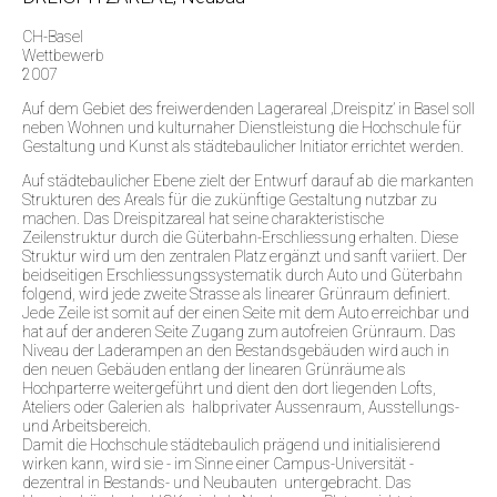
CH-Basel
Wettbewerb
2007
Auf dem Gebiet des freiwerdenden Lagerareal ‚Dreispitz’ in Basel soll
neben Wohnen und kulturnaher Dienstleistung die Hochschule für
Gestaltung und Kunst als städtebaulicher Initiator errichtet werden.
Auf städtebaulicher Ebene zielt der Entwurf darauf ab die markanten
Strukturen des Areals für die zukünftige Gestaltung nutzbar zu
machen. Das Dreispitzareal hat seine charakteristische
Zeilenstruktur durch die Güterbahn-Erschliessung erhalten. Diese
Struktur wird um den zentralen Platz ergänzt und sanft variiert. Der
beidseitigen Erschliessungssystematik durch Auto und Güterbahn
folgend, wird jede zweite Strasse als linearer Grünraum definiert.
Jede Zeile ist somit auf der einen Seite mit dem Auto erreichbar und
hat auf der anderen Seite Zugang zum autofreien Grünraum. Das
Niveau der Laderampen an den Bestandsgebäuden wird auch in
den neuen Gebäuden entlang der linearen Grünräume als
Hochparterre weitergeführt und dient den dort liegenden Lofts,
Ateliers oder Galerien als halbprivater Aussenraum, Ausstellungs-
und Arbeitsbereich.
Damit die Hochschule städtebaulich prägend und initialisierend
wirken kann, wird sie - im Sinne einer Campus-Universität -
dezentral in Bestands- und Neubauten untergebracht. Das