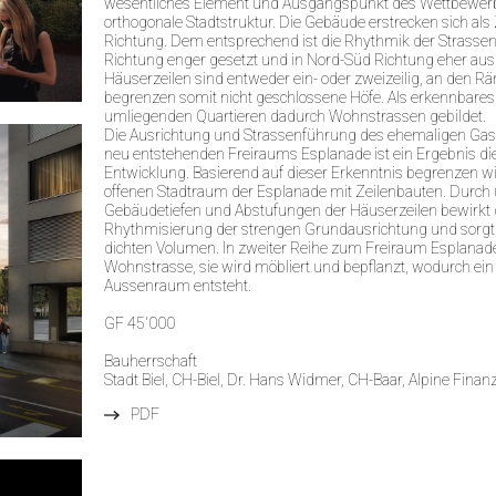
wesentliches Element und Ausgangspunkt des Wettbewerbs
orthogonale Stadtstruktur. Die Gebäude erstrecken sich als 
Richtung. Dem entsprechend ist die Rhythmik der Strasse
Richtung enger gesetzt und in Nord-Süd Richtung eher aus
Häuserzeilen sind entweder ein- oder zweizeilig, an den R
begrenzen somit nicht geschlossene Höfe. Als erkennbare
umliegenden Quartieren dadurch Wohnstrassen gebildet.
Die Ausrichtung und Strassenführung des ehemaligen Gas
neu entstehenden Freiraums Esplanade ist ein Ergebnis die
Entwicklung. Basierend auf dieser Erkenntnis begrenzen w
offenen Stadtraum der Esplanade mit Zeilenbauten. Durch 
Gebäudetiefen und Abstufungen der Häuserzeilen bewirkt 
Rhythmisierung der strengen Grundausrichtung und sorgt f
dichten Volumen. In zweiter Reihe zum Freiraum Esplanade
Wohnstrasse, sie wird möbliert und bepflanzt, wodurch ein 
Aussenraum entsteht.
GF 45'000
Bauherrschaft
Stadt Biel, CH-Biel, Dr. Hans Widmer, CH-Baar, Alpine Fina
PDF