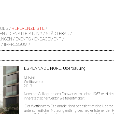
JOBS
REFERENZLISTE
EN
DIENSTLEISTUNG
STÄDTEBAU
UNGEN
EVENTS
ENGAGEMENT
Z
IMPRESSUM
ESPLANADE NORD, Überbauung
CH-Biel
Wettbewerb
2013
Nach der Stilllegung des Gaswerks im Jahre 1967 wird da
innerstädtischer Sektor weiterentwickelt.
Der Wettbewerb Esplanade Nord beabsichtigt eine Überb
unterschiedlicher Nutzung entlang des neu entstehenden P