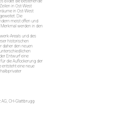
 bildet die bestehende
Zeilen in Ost-West
nräume in Ost-West
geweitet. Die
ändern meist offen und
s Merkmal werden in den
werk-Areals und des
ser historischen
ir daher den neuen
unterschiedlichen
der Entwurf eine
ür die Auflockerung der
 entsteht eine neue
halbprivater
nz AG, CH-Glattbrugg