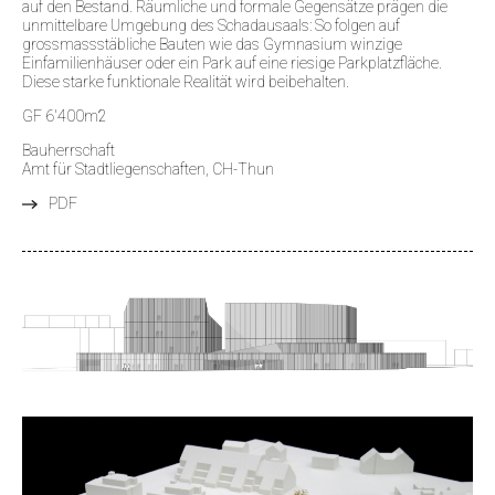
auf den Bestand. Räumliche und formale Gegensätze prägen die
unmittelbare Umgebung des Schadausaals: So folgen auf
grossmassstäbliche Bauten wie das Gymnasium winzige
Einfamilienhäuser oder ein Park auf eine riesige Parkplatzfläche.
Diese starke funktionale Realität wird beibehalten.
GF 6'400m2
Bauherrschaft
Amt für Stadtliegenschaften, CH-Thun
PDF