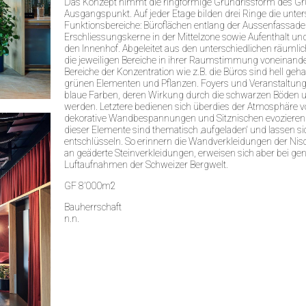
Das Konzept nimmt die ringförmige Grundrissform des 
Ausgangspunkt. Auf jeder Etage bilden drei Ringe die unter
Funktionsbereiche: Büroflächen entlang der Aussenfassad
Erschliessungskerne in der Mittelzone sowie Aufenthalt un
den Innenhof. Abgeleitet aus den unterschiedlichen räuml
die jeweiligen Bereiche in ihrer Raumstimmung voneinande
Bereiche der Konzentration wie z.B. die Büros sind hell gehal
grünen Elementen und Pflanzen. Foyers und Veranstaltun
blaue Farben, deren Wirkung durch die schwarzen Böden u
werden. Letztere bedienen sich überdies der Atmosphäre v
dekorative Wandbespannungen und Sitznischen evozieren B
dieser Elemente sind thematisch ‚aufgeladen‘ und lassen si
entschlüsseln. So erinnern die Wandverkleidungen der Nisc
an geäderte Steinverkleidungen, erweisen sich aber bei g
Luftaufnahmen der Schweizer Bergwelt.
GF 8’000m2
Bauherrschaft
n.n.