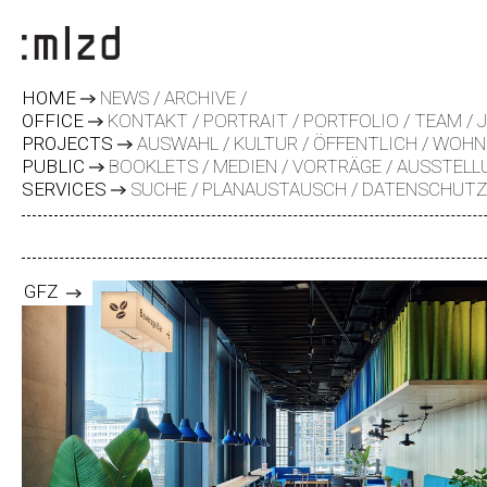
HOME
NEWS
ARCHIVE
OFFICE
KONTAKT
PORTRAIT
PORTFOLIO
TEAM
PROJECTS
AUSWAHL
KULTUR
ÖFFENTLICH
WOHN
PUBLIC
BOOKLETS
MEDIEN
VORTRÄGE
AUSSTELL
SERVICES
SUCHE
PLANAUSTAUSCH
DATENSCHUT
GFZ