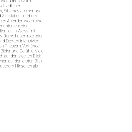
Grundausbaus zum
schiedlichen
en, Sitzungszimmer und
d Zirkulation rund um
ichen Anforderungen sind
r unterschieden.
ten, oft in Weiss mit
gsräume haben rote oder
nd Decken intensiviert
on Theatern: Vorhänge,
ilder und Gefühle. Viele
ch auf den zweiten Blick
hen auf den ersten Blick
enauerem Hinsehen als