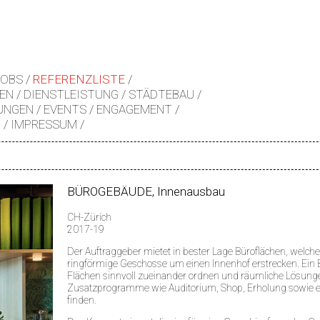
JOBS
REFERENZLISTE
EN
DIENSTLEISTUNG
STÄDTEBAU
UNGEN
EVENTS
ENGAGEMENT
Z
IMPRESSUM
BÜROGEBÄUDE, Innenausbau
CH-Zürich
2017-19
Der Auftraggeber mietet in bester Lage Büroflächen, welch
ringförmige Geschosse um einen Innenhof erstrecken. Ein B
Flächen sinnvoll zueinander ordnen und räumliche Lösunge
Zusatzprogramme wie Auditorium, Shop, Erholung sowie ei
finden.