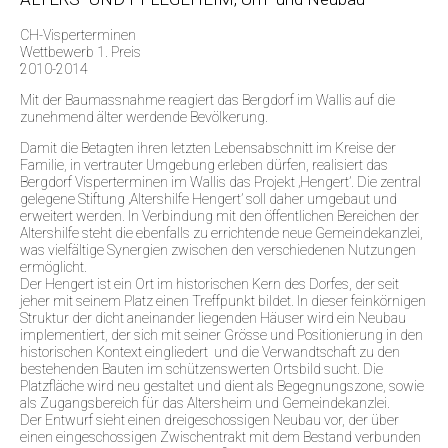
CH-Visperterminen
Wettbewerb 1. Preis
2010-2014
Mit der Baumassnahme reagiert das Bergdorf im Wallis auf die
zunehmend älter werdende Bevölkerung.
Damit die Betagten ihren letzten Lebensabschnitt im Kreise der
Familie, in vertrauter Umgebung erleben dürfen, realisiert das
Bergdorf Visperterminen im Wallis das Projekt ‚Hengert’. Die zentral
gelegene Stiftung ‚Altershilfe Hengert’ soll daher umgebaut und
erweitert werden. In Verbindung mit den öffentlichen Bereichen der
Altershilfe steht die ebenfalls zu errichtende neue Gemeindekanzlei,
was vielfältige Synergien zwischen den verschiedenen Nutzungen
ermöglicht.
Der Hengert ist ein Ort im historischen Kern des Dorfes, der seit
jeher mit seinem Platz einen Treffpunkt bildet. In dieser feinkörnigen
Struktur der dicht aneinander liegenden Häuser wird ein Neubau
implementiert, der sich mit seiner Grösse und Positionierung in den
historischen Kontext eingliedert und die Verwandtschaft zu den
bestehenden Bauten im schützenswerten Ortsbild sucht. Die
Platzfläche wird neu gestaltet und dient als Begegnungszone, sowie
als Zugangsbereich für das Altersheim und Gemeindekanzlei.
Der Entwurf sieht einen dreigeschossigen Neubau vor, der über
einen eingeschossigen Zwischentrakt mit dem Bestand verbunden