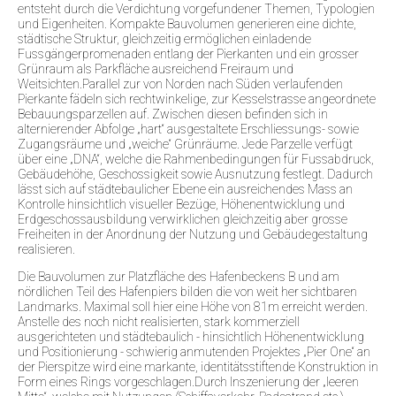
entsteht durch die Verdichtung vorgefundener Themen, Typologien
und Eigenheiten. Kompakte Bauvolumen generieren eine dichte,
städtische Struktur, gleichzeitig ermöglichen einladende
Fussgängerpromenaden entlang der Pierkanten und ein grosser
Grünraum als Parkfläche ausreichend Freiraum und
Weitsichten.Parallel zur von Norden nach Süden verlaufenden
Pierkante fädeln sich rechtwinkelige, zur Kesselstrasse angeordnete
Bebauungsparzellen auf. Zwischen diesen befinden sich in
alternierender Abfolge „hart“ ausgestaltete Erschliessungs- sowie
Zugangsräume und „weiche“ Grünräume. Jede Parzelle verfügt
über eine „DNA“, welche die Rahmenbedingungen für Fussabdruck,
Gebäudehöhe, Geschossigkeit sowie Ausnutzung festlegt. Dadurch
lässt sich auf städtebaulicher Ebene ein ausreichendes Mass an
Kontrolle hinsichtlich visueller Bezüge, Höhenentwicklung und
Erdgeschossausbildung verwirklichen gleichzeitig aber grosse
Freiheiten in der Anordnung der Nutzung und Gebäudegestaltung
realisieren.
Die Bauvolumen zur Platzfläche des Hafenbeckens B und am
nördlichen Teil des Hafenpiers bilden die von weit her sichtbaren
Landmarks. Maximal soll hier eine Höhe von 81m erreicht werden.
Anstelle des noch nicht realisierten, stark kommerziell
ausgerichteten und städtebaulich - hinsichtlich Höhenentwicklung
und Positionierung - schwierig anmutenden Projektes „Pier One“ an
der Pierspitze wird eine markante, identitätsstiftende Konstruktion in
Form eines Rings vorgeschlagen.Durch Inszenierung der „leeren