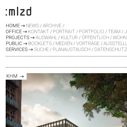
HOME
NEWS
ARCHIVE
OFFICE
KONTAKT
PORTRAIT
PORTFOLIO
TEAM
PROJECTS
AUSWAHL
KULTUR
ÖFFENTLICH
WOHN
PUBLIC
BOOKLETS
MEDIEN
VORTRÄGE
AUSSTELL
SERVICES
SUCHE
PLANAUSTAUSCH
DATENSCHUT
KHM