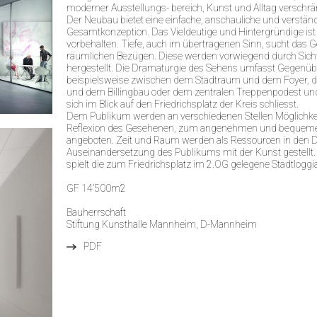
moderner Ausstellungs- bereich, Kunst und Alltag verschrä
Der Neubau bietet eine einfache, anschauliche und verständ
Gesamtkonzeption. Das Vieldeutige und Hintergründige ist
vorbehalten. Tiefe, auch im übertragenen Sinn, sucht das 
räumlichen Bezügen. Diese werden vorwiegend durch Sic
hergestellt. Die Dramaturgie des Sehens umfasst Gegenüb
beispielsweise zwischen dem Stadtraum und dem Foyer, 
und dem Billingbau oder dem zentralen Treppenpodest und
sich im Blick auf den Friedrichsplatz der Kreis schliesst.
Dem Publikum werden an verschiedenen Stellen Möglichkei
Reflexion des Gesehenen, zum angenehmen und bequem
angeboten. Zeit und Raum werden als Ressourcen in den D
Auseinandersetzung des Publikums mit der Kunst gestellt
spielt die zum Friedrichsplatz im 2.OG gelegene Stadtloggia 
GF 14’500m2
Bauherrschaft
Stiftung Kunsthalle Mannheim, D-Mannheim
PDF