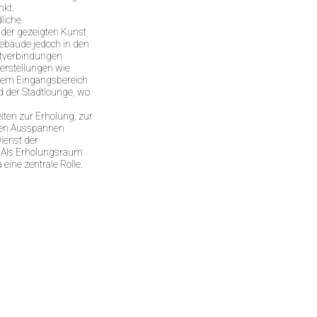
nkt.
liche
 der gezeigten Kunst
Gebäude jedoch in den
htverbindungen
erstellungen wie
dem Eingangsbereich
 der Stadtlounge, wo
ten zur Erholung, zur
en Ausspannen
ienst der
. Als Erholungsraum
eine zentrale Rolle.