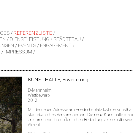
JOBS
REFERENZLISTE
EN
DIENSTLEISTUNG
STÄDTEBAU
UNGEN
EVENTS
ENGAGEMENT
Z
IMPRESSUM
KUNSTHALLE, Erweiterung
D-Mannheim
Wettbewerb
2012
Mit der neuen Adresse am Friedrichsplatz löst die Kunsthal
städtebauliches Versprechen ein. Die neue Kunsthalle manif
entsprechend ihrer öffentlichen Bedeutung als selbstbewus
Akzent.