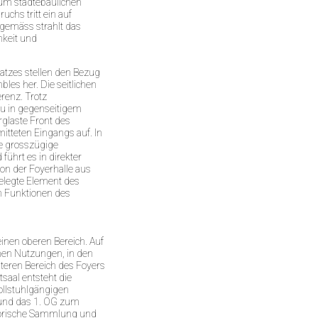
zum städtebaulichen
chs tritt ein auf
 gemäss strahlt das
hkeit und
tzes stellen den Bezug
es her. Die seitlichen
renz. Trotz
au in gegenseitigem
rglaste Front des
tteten Eingangs auf. In
ie grosszügige
führt es in direkter
on der Foyerhalle aus
sgelegte Element des
en Funktionen des
inen oberen Bereich. Auf
chen Nutzungen, in den
eren Bereich des Foyers
saal entsteht die
rollstuhlgängigen
 und das 1. OG zum
storische Sammlung und