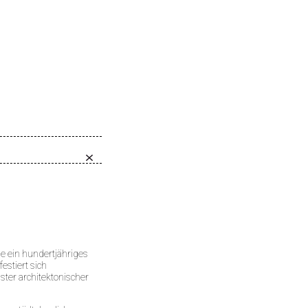
le ein hundertjähriges
estiert sich
ster architektonischer