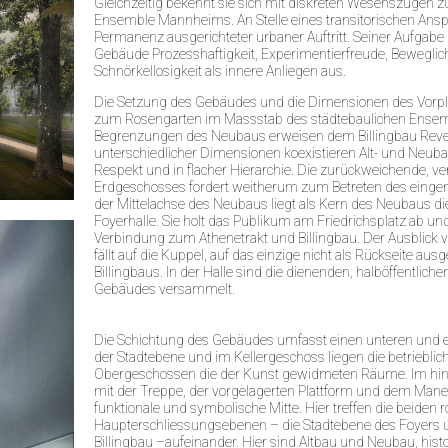
Gleichzeitig bekennt sie sich mit diskreten Wesenszügen 
Ensemble Mannheims. An Stelle eines transitorischen Anspru
Permanenz ausgerichteter urbaner Auftritt. Seiner Aufgabe
Gebäude Prozesshaftigkeit, Experimentierfreude, Beweglic
Schnörkellosigkeit als innere Anliegen aus.
Die Setzung des Gebäudes und die Dimensionen des Vorpla
zum Rosengarten im Massstab des städtebaulichen Ensembl
Begrenzungen des Neubaus erweisen dem Billingbau Reve
unterschiedlicher Dimensionen koexistieren Alt- und Neub
Respekt und in flacher Hierarchie. Die zurückweichende, ve
Erdgeschosses fordert weitherum zum Betreten des eingemi
der Mittelachse des Neubaus liegt als Kern des Neubaus d
Foyerhalle. Sie holt das Publikum am Friedrichsplatz ab und 
Verbindung zum Athenetrakt und Billingbau. Der Ausblick v
fällt auf die Kuppel, auf das einzige nicht als Rückseite au
Billingbaus. In der Halle sind die dienenden, halböffentlich
Gebäudes versammelt.
Die Schichtung des Gebäudes umfasst einen unteren und e
der Stadtebene und im Kellergeschoss liegen die betriebli
Obergeschossen die der Kunst gewidmeten Räume. Im hint
mit der Treppe, der vorgelagerten Plattform und dem Manet
funktionale und symbolische Mitte. Hier treffen die beiden 
Haupterschliessungsebenen – die Stadtebene des Foyers
Billingbau –aufeinander. Hier sind Altbau und Neubau, hi