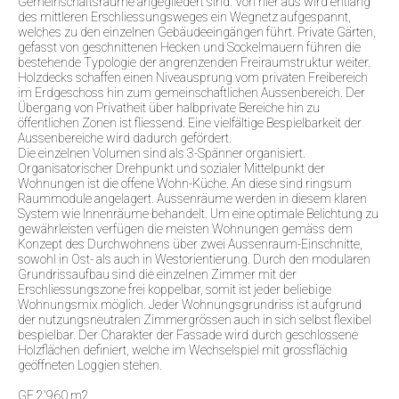
Gemeinschaftsräume angegliedert sind. Von hier aus wird entlang
des mittleren Erschliessungsweges ein Wegnetz aufgespannt,
welches zu den einzelnen Gebäudeeingängen führt. Private Gärten,
gefasst von geschnittenen Hecken und Sockelmauern führen die
bestehende Typologie der angrenzenden Freiraumstruktur weiter.
Holzdecks schaffen einen Niveausprung vom privaten Freibereich
im Erdgeschoss hin zum gemeinschaftlichen Aussenbereich. Der
Übergang von Privatheit über halbprivate Bereiche hin zu
öffentlichen Zonen ist fliessend. Eine vielfältige Bespielbarkeit der
Aussenbereiche wird dadurch gefördert.
Die einzelnen Volumen sind als 3-Spänner organisiert.
Organisatorischer Drehpunkt und sozialer Mittelpunkt der
Wohnungen ist die offene Wohn-Küche. An diese sind ringsum
Raummodule angelagert. Aussenräume werden in diesem klaren
System wie Innenräume behandelt. Um eine optimale Belichtung zu
gewährleisten verfügen die meisten Wohnungen gemäss dem
Konzept des Durchwohnens über zwei Aussenraum-Einschnitte,
sowohl in Ost- als auch in Westorientierung. Durch den modularen
Grundrissaufbau sind die einzelnen Zimmer mit der
Erschliessungszone frei koppelbar, somit ist jeder beliebige
Wohnungsmix möglich. Jeder Wohnungsgrundriss ist aufgrund
der nutzungsneutralen Zimmergrössen auch in sich selbst flexibel
bespielbar. Der Charakter der Fassade wird durch geschlossene
Holzflächen definiert, welche im Wechselspiel mit grossflächig
geöffneten Loggien stehen.
GF 2'960 m2