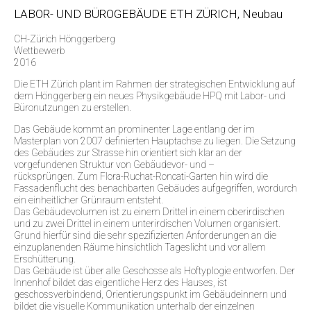
LABOR- UND BÜROGEBÄUDE ETH ZÜRICH, Neubau
CH-Zürich Hönggerberg
Wettbewerb
2016
Die ETH Zürich plant im Rahmen der strategischen Entwicklung auf
dem Hönggerberg ein neues Physikgebäude HPQ mit Labor- und
Büronutzungen zu erstellen.
Das Gebäude kommt an prominenter Lage entlang der im
Masterplan von 2007 definierten Hauptachse zu liegen. Die Setzung
des Gebäudes zur Strasse hin orientiert sich klar an der
vorgefundenen Struktur von Gebäudevor- und –
rücksprüngen. Zum Flora-Ruchat-Roncati-Garten hin wird die
Fassadenflucht des benachbarten Gebäudes aufgegriffen, wordurch
ein einheitlicher Grünraum entsteht.
Das Gebäudevolumen ist zu einem Drittel in einem oberirdischen
und zu zwei Drittel in einem unterirdischen Volumen organisiert.
Grund hierfür sind die sehr spezifizierten Anforderungen an die
einzuplanenden Räume hinsichtlich Tageslicht und vor allem
Erschütterung.
Das Gebäude ist über alle Geschosse als Hoftyplogie entworfen. Der
Innenhof bildet das eigentliche Herz des Hauses, ist
geschossverbindend, Orientierungspunkt im Gebäudeinnern und
bildet die visuelle Kommunikation unterhalb der einzelnen