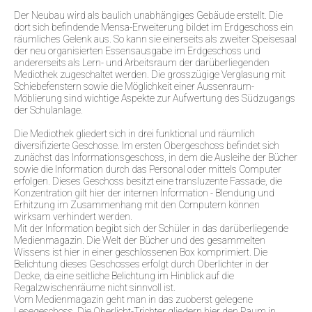
Der Neubau wird als baulich unabhängiges Gebäude erstellt. Die
dort sich befindende Mensa-Erweiterung bildet im Erdgeschoss ein
räumliches Gelenk aus. So kann sie einerseits als zweiter Speisesaal
der neu organisierten Essensausgabe im Erdgeschoss und
andererseits als Lern- und Arbeitsraum der darüberliegenden
Mediothek zugeschaltet werden. Die grosszügige Verglasung mit
Schiebefenstern sowie die Möglichkeit einer Aussenraum-
Möblierung sind wichtige Aspekte zur Aufwertung des Südzugangs
der Schulanlage.
Die Mediothek gliedert sich in drei funktional und räumlich
diversifizierte Geschosse. Im ersten Obergeschoss befindet sich
zunächst das Informationsgeschoss, in dem die Ausleihe der Bücher
sowie die Information durch das Personal oder mittels Computer
erfolgen. Dieses Geschoss besitzt eine transluzente Fassade, die
Konzentration gilt hier der internen Information - Blendung und
Erhitzung im Zusammenhang mit den Computern können
wirksam verhindert werden.
Mit der Information begibt sich der Schüler in das darüberliegende
Medienmagazin. Die Welt der Bücher und des gesammelten
Wissens ist hier in einer geschlossenen Box komprimiert. Die
Belichtung dieses Geschosses erfolgt durch Oberlichter in der
Decke, da eine seitliche Belichtung im Hinblick auf die
Regalzwischenräume nicht sinnvoll ist.
Vom Medienmagazin geht man in das zuoberst gelegene
Lesegeschoss. Die Oberlicht-Trichter gliedern hier den Raum in