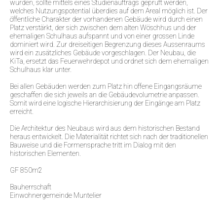
wurden, sollte mittels eines Studienauftrags geprüft werden,
welches Nutzungspotential überdies auf dem Areal möglich ist. Der
öffentliche Charakter der vorhandenen Gebäude wird durch einen
Platz verstärkt, der sich zwischen dem alten Wöschhus und der
ehemaligen Schulhaus aufspannt und von einer grossen Linde
dominiert wird. Zur dreiseitigen Begrenzung dieses Aussenraums
wird ein zusätzliches Gebäude vorgeschlagen. Der Neubau, die
KiTa, ersetzt das Feuerwehrdepot und ordnet sich dem ehemaligen
Schulhaus klar unter.
Bei allen Gebäuden werden zum Platz hin offene Eingangsräume
geschaffen die sich jeweils an die Gebäudevolumetrie anpassen.
Somit wird eine logische Hierarchisierung der Eingänge am Platz
erreicht.
Die Architektur des Neubaus wird aus dem historischen Bestand
heraus entwickelt. Die Materialität richtet sich nach der traditionellen
Bauweise und die Formensprache tritt im Dialog mit den
historischen Elementen.
GF 850m2
Bauherrschaft
Einwohnergemeinde Muntelier