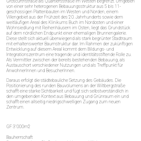
Groscurthstraße als Quartiersstraße im Westen begrenzt. Umgeben
von einer sehr heterogenen Bebauungsstruktur aus 5 bis 11-
geschossigen Plattenbauten im Westen und Norden, einem
Villengebiet aus der Frühzeit des 20. Jahrhunderts sowie dem
weitläufigen Areal des Klinikums Buch im Nordosten und einer
Wohnsiedlung mit Reihenhäusern im Osten, liegt das Grundstück
auf dem nördlichen Endpunkt einer ehemaligen Brunnengalerie.
Diese stellt sich aktuell überwiegend als stark begrünter Stadtraum
mit erhaltenswerter Baumstruktur dar. Im Rahmen der zukünftigen
Entwicklung auf diesem Areal kommt dem Bildungs- und
Integrationszentrum eine tragende und identitätsstiftende Rolle zu.
Als Vermittler zwischen der bereits bestehenden Bebauung, als
Austauschort verschiedener Nutzungen und als Treffpunkt für
AnwohnerInnen und BesucherInnen.
Daraus erfolgt die städtebauliche Setzung des Gebäudes. Die
Positionierung des runden Bauvolumens an der Wiltbergstraße
schafft eine starke Sichtbarkeit und fügt sich selbstverständlich in
den umgebenden Kontext aus Bebauung und Grünraum ein und
schafft einen allseitig niedrigschwelligen Zugang zum neuen
Zentrum.
GF 3'000m2
Bauherrschaft