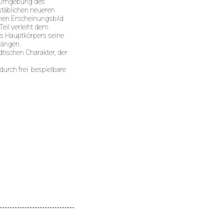
er Umgebung des
täblichen neueren
chen Erscheinungsbild
eil verleiht dem
s Hauptkörpers seine
rängen.
tischen Charakter, der
urch frei bespielbare