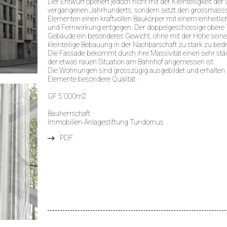
Der Entwurf operiert jedoch nicht mit der Kleinteiligkeit d
vergangenen Jahrhunderts, sondern setzt den grossmasss
Elementen einen kraftvollen Baukörper mit einem einheitli
und Fernwirkung entgegen. Der doppelgeschossige obere T
Gebäude ein besonderes Gewicht, ohne mit der Höhe seine
kleinteilige Bebauung in der Nachbarschaft zu stark zu bed
Die Fassade bekommt durch ihre Massivität einen sehr städ
der etwas rauen Situation am Bahnhof angemessen ist.
Die Wohnungen sind grosszügig ausgebildet und erhalten d
Elemente besondere Qualität.
GF 5'000m2
Bauherrschaft
Immobilien-Anlagestiftung Turidomus
PDF