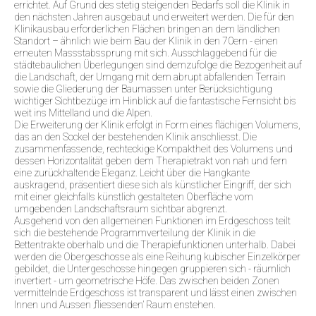
errichtet. Auf Grund des stetig steigenden Bedarfs soll die Klinik in
den nächsten Jahren ausgebaut und erweitert werden. Die für den
Klinikausbau erforderlichen Flächen bringen an dem ländlichen
Standort – ähnlich wie beim Bau der Klinik in den 70ern - einen
erneuten Massstabssprung mit sich. Ausschlaggebend für die
städtebaulichen Überlegungen sind demzufolge die Bezogenheit auf
die Landschaft, der Umgang mit dem abrupt abfallenden Terrain
sowie die Gliederung der Baumassen unter Berücksichtigung
wichtiger Sichtbezüge im Hinblick auf die fantastische Fernsicht bis
weit ins Mittelland und die Alpen.
Die Erweiterung der Klinik erfolgt in Form eines flächigen Volumens,
das an den Sockel der bestehenden Klinik anschliesst. Die
zusammenfassende, rechteckige Kompaktheit des Volumens und
dessen Horizontalität geben dem Therapietrakt von nah und fern
eine zurückhaltende Eleganz. Leicht über die Hangkante
auskragend, präsentiert diese sich als künstlicher Eingriff, der sich
mit einer gleichfalls künstlich gestalteten Oberfläche vom
umgebenden Landschaftsraum sichtbar abgrenzt.
Ausgehend von den allgemeinen Funktionen im Erdgeschoss teilt
sich die bestehende Programmverteilung der Klinik in die
Bettentrakte oberhalb und die Therapiefunktionen unterhalb. Dabei
werden die Obergeschosse als eine Reihung kubischer Einzelkörper
gebildet, die Untergeschosse hingegen gruppieren sich - räumlich
invertiert - um geometrische Höfe. Das zwischen beiden Zonen
vermittelnde Erdgeschoss ist transparent und lässt einen zwischen
Innen und Aussen ‚fliessenden’ Raum enstehen.