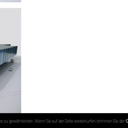
 zu gewährleisten. Wenn Sie auf der Seite weitersurfen stimmen Sie der
C