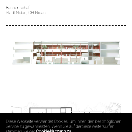
Bauherrschaft
Stadt Nidau, CH-Nidau
Diese Webseite verwendet Cookies, um Ihnen den bestmöglichen
Service zu gewährleisten. Wenn Sie auf der Seite weitersurfen
stimmen Sie der
Cookie-Nutzung zu.