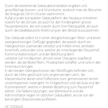
Durch die bestehende Gebäudekonstelation ergeben sich
grossflächige Aussen- und Grünräume, wodurch man als Besucher
die Anlage als Ort im Grünen wahrnimmt.
Aufgrund der kompakten Gebäudeform des Neubaus entstehen
sowohl für die Schüler, als auch für den Kindergarten grosse
Pausenbereiche, die sich sowohl durch ihre Platzqualität, als auch
durch die städtebauliche Anlehnung an den Bestand auszeichnen.
Das Gebäude selbst ist in einen dreigeschossigen West- und einen
zweigeschossigen Ostflügel gegliedert, die jeweils durch ein
Halbgeschoss zueinander versetzt und mittels eines zentralen
Innenhofs verbunden sind, welcher als innenliegender Pausenhof,
Kommunikationsraum und der Belichtung dient.
Letzterer soll mit Bäumen, ähnlich einer Orangerie, bepflanzt
werden, die die Blicke filtern, Privatsphäre schaffen und ruhe in den
Innenraum bringen.
In den beiden Obergeschossen des Westflügels befinden sich,
durch die Höhe geschützt vom angrenzenden Lärm, die
Klassenräume denen eine Pufferzone zum gemeinsamen lernen
und entspannen vorangeht. Im Erdgeschoss sitzt die Aula und der
Küchenbereich, welche in direkter Beziehung zum Pausenhof
stehen. Die Nebennutzungen, wie Werkräume und die
Administration liegen im östlichen Gebäudeteil, wo sie von der
beruhigten Strassenseite profitieren.
GF 3’000m2