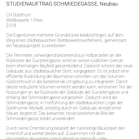
STUDIENAUFTRAG SCHMIEDEGASSE, Neubau
CH-Solothurn
Wettbewerb 1.Preis
2018
Die Eigentümer mehrerer Grundstücke beabsichtigen, auf dem
Weg eines städtebaulichen Wettbewerbsverfahrens, gemeinsam
ein Neubauprojekt zu erarbeiten.
Der Perimeter, vorwiegend bestehend aus Hofparzellen an der
Rückseite der Gurzelengasse, wirkt an seiner südlichen Grenze
beim ehemaligen Baufeld gassenbildend. Dadurch scheint das neue
Gebäude, aus städtebaulicher Sicht, vorgegeben. Es ist jedoch eine
effiziente Ausbildung der Baumasse vonnöten um das Volumen
rücksichtsvoll in die bestehende Umgebung zu integrieren. Damit
dieses reduzierte Volumen erreicht werden kann, wird einen Teil der
Nutzungen an die Rückseite der Gebäude der Gurzelengasse und
entlang der Schmiedengasse vorgesehen. Dadurch wird die
Schmiedengasse, in Fortführung der städtebaulichen Logik der
Solothurner Altstadt, ostseitig durch ein Gebäude, anstatt einer
Mauer, begrenzt. Das bekannte, heute bestehende Bild der
Schmiedengasse, bleibt unverändert.
Durch seine Orientierung bespielt der rückseitige Baukörper den
Innenhof und wertet diesen auf. Zusammen mit dem
Hauptgebäude werden somit attraktive Verkaufs- oder