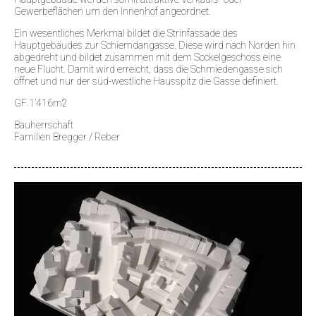
Gewerbeflächen um den Innenhof angeordnet.
Ein wesentliches Merkmal bildet die Strinfassade des
Hauptgebäudes zur Schiemdangasse. Diese wird nach Norden hin
abgedreht und bildet zusammen mit dem Sockelgeschoss eine
neue Flucht. Damit wird erreicht, dass die Schmiedengasse sich
öffnet und nur der süd-westliche Hausspitz die Gasse definiert.
GF 1’416m2
Bauherrschaft
Familien Bregger / Reber