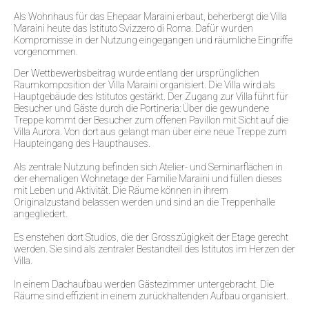
Als Wohnhaus für das Ehepaar Maraini erbaut, beherbergt die Villa
Maraini heute das Istituto Svizzero di Roma. Dafür wurden
Kompromisse in der Nutzung eingegangen und räumliche Eingriffe
vorgenommen.
Der Wettbewerbsbeitrag wurde entlang der ursprünglichen
Raumkomposition der Villa Maraini organisiert. Die Villa wird als
Hauptgebäude des Istitutos gestärkt. Der Zugang zur Villa führt für
Besucher und Gäste durch die Portineria: Über die gewundene
Treppe kommt der Besucher zum offenen Pavillon mit Sicht auf die
Villa Aurora. Von dort aus gelangt man über eine neue Treppe zum
Haupteingang des Haupthauses.
Als zentrale Nutzung befinden sich Atelier- und Seminarflächen in
der ehemaligen Wohnetage der Familie Maraini und füllen dieses
mit Leben und Aktivität. Die Räume können in ihrem
Originalzustand belassen werden und sind an die Treppenhalle
angegliedert.
Es enstehen dort Studios, die der Grosszügigkeit der Etage gerecht
werden. Sie sind als zentraler Bestandteil des Istitutos im Herzen der
Villa.
In einem Dachaufbau werden Gästezimmer untergebracht. Die
Räume sind effizient in einem zurückhaltenden Aufbau organisiert.