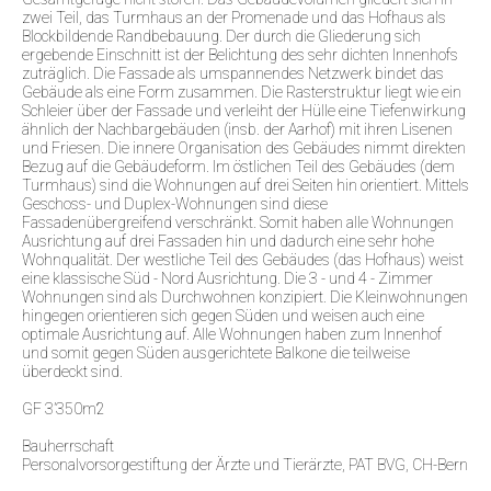
zwei Teil, das Turmhaus an der Promenade und das Hofhaus als
Blockbildende Randbebauung. Der durch die Gliederung sich
ergebende Einschnitt ist der Belichtung des sehr dichten Innenhofs
zuträglich. Die Fassade als umspannendes Netzwerk bindet das
Gebäude als eine Form zusammen. Die Rasterstruktur liegt wie ein
Schleier über der Fassade und verleiht der Hülle eine Tiefenwirkung
ähnlich der Nachbargebäuden (insb. der Aarhof) mit ihren Lisenen
und Friesen. Die innere Organisation des Gebäudes nimmt direkten
Bezug auf die Gebäudeform. Im östlichen Teil des Gebäudes (dem
Turmhaus) sind die Wohnungen auf drei Seiten hin orientiert. Mittels
Geschoss- und Duplex-Wohnungen sind diese
Fassadenübergreifend verschränkt. Somit haben alle Wohnungen
Ausrichtung auf drei Fassaden hin und dadurch eine sehr hohe
Wohnqualität. Der westliche Teil des Gebäudes (das Hofhaus) weist
eine klassische Süd - Nord Ausrichtung. Die 3 - und 4 - Zimmer
Wohnungen sind als Durchwohnen konzipiert. Die Kleinwohnungen
hingegen orientieren sich gegen Süden und weisen auch eine
optimale Ausrichtung auf. Alle Wohnungen haben zum Innenhof
und somit gegen Süden ausgerichtete Balkone die teilweise
überdeckt sind.
GF 3’350m2
Bauherrschaft
Personalvorsorgestiftung der Ärzte und Tierärzte, PAT BVG, CH-Bern