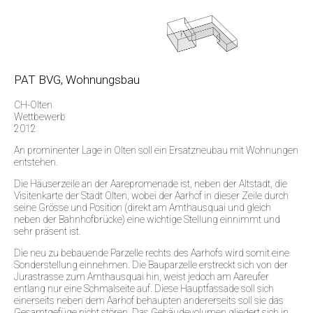
PAT BVG, Wohnungsbau
CH-Olten
Wettbewerb
2012
An prominenter Lage in Olten soll ein Ersatzneubau mit Wohnungen
entstehen.
Die Häuserzeile an der Aarepromenade ist, neben der Altstadt, die
Visitenkarte der Stadt Olten, wobei der Aarhof in dieser Zeile durch
seine Grösse und Position (direkt am Amthausquai und gleich
neben der Bahnhofbrücke) eine wichtige Stellung einnimmt und
sehr präsent ist.
Die neu zu bebauende Parzelle rechts des Aarhofs wird somit eine
Sonderstellung einnehmen. Die Bauparzelle erstreckt sich von der
Jurastrasse zum Amthausquai hin, weist jedoch am Aareufer
entlang nur eine Schmalseite auf. Diese Hauptfassade soll sich
einerseits neben dem Aarhof behaupten andererseits soll sie das
Gesamtgefüge nicht stören. Das Gebäudevolumen gliedert sich in