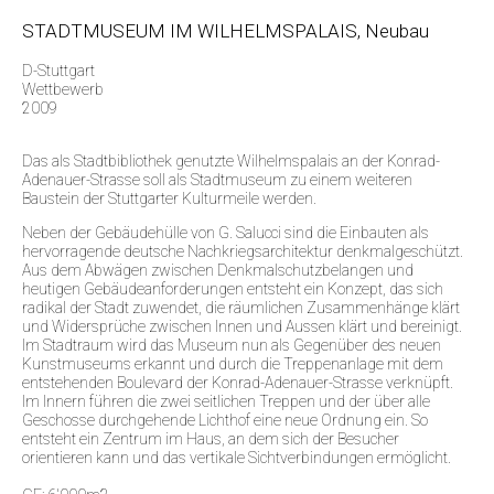
STADTMUSEUM IM WILHELMSPALAIS, Neubau
D-Stuttgart
Wettbewerb
2009
Das als Stadtbibliothek genutzte Wilhelmspalais an der Konrad-
Adenauer-Strasse soll als Stadtmuseum zu einem weiteren
Baustein der Stuttgarter Kulturmeile werden.
Neben der Gebäudehülle von G. Salucci sind die Einbauten als
hervorragende deutsche Nachkriegsarchitektur denkmalgeschützt.
Aus dem Abwägen zwischen Denkmalschutzbelangen und
heutigen Gebäudeanforderungen entsteht ein Konzept, das sich
radikal der Stadt zuwendet, die räumlichen Zusammenhänge klärt
und Widersprüche zwischen Innen und Aussen klärt und bereinigt.
Im Stadtraum wird das Museum nun als Gegenüber des neuen
Kunstmuseums erkannt und durch die Treppenanlage mit dem
entstehenden Boulevard der Konrad-Adenauer-Strasse verknüpft.
Im Innern führen die zwei seitlichen Treppen und der über alle
Geschosse durchgehende Lichthof eine neue Ordnung ein. So
entsteht ein Zentrum im Haus, an dem sich der Besucher
orientieren kann und das vertikale Sichtverbindungen ermöglicht.