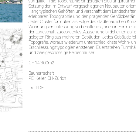
sorfgältig in die Topographie eingefügten Siedlungsräumen 
Setzung der im Entwurf vorgeschlagenen Neubauten orienti
Hang typischen Gehöften und verschafft dem Landschaftsr
erlebbaren Topographie und den prägenden Gehölzbeständ
Jeder Cluster formuliert als Folge des städtebaulichen Konz
Wohnungserschliessung vorbehaltenes ‚Innen’ in Form ei
der Landschaft zugeordentes ‚Aussen’und bildet einen auf 
gelegten Ring aus mehreren Gebäuden. Jedes Gebäude folg
Topografie, woraus wiederum unterschiedlichste Wohn- u
Erschliessungstypologien entstehen. Es entstehen Turmhä
und zweigeschossige Reihenhäuser.
GF 14'300m2
Bauherrschaft
P.E. Keller, CH-Zürich
PDF