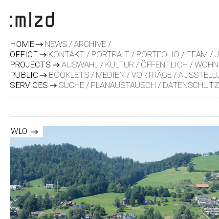
HOME
NEWS
ARCHIVE
OFFICE
KONTAKT
PORTRAIT
PORTFOLIO
TEAM
PROJECTS
AUSWAHL
KULTUR
ÖFFENTLICH
WOHN
PUBLIC
BOOKLETS
MEDIEN
VORTRÄGE
AUSSTELL
SERVICES
SUCHE
PLANAUSTAUSCH
DATENSCHUT
WLO