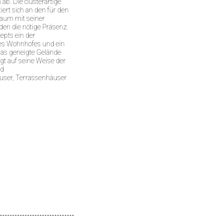
ab. Die clusterartige
ert sich an den für den
aum mit seiner
en die nötige Präsenz.
epts ein der
nes Wohnhofes und ein
das geneigte Gelände
t auf seine Weise der
nd
user, Terrassenhäuser