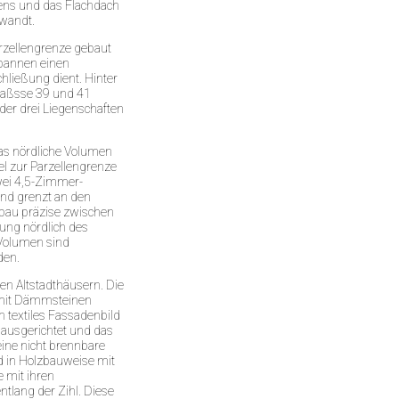
ens und das Flachdach
ewandt.
Parzellengrenze gebaut
spannen einen
chließung dient. Hinter
raßsse 39 und 41
 der drei Liegenschaften
s nördliche Volumen
l zur Parzellengrenze
zwei 4,5-Zimmer-
und grenzt an den
ubau präzise zwischen
ng nördlich des
 Volumen sind
den.
en Altstadthäusern. Die
mit Dämmsteinen
 textiles Fassadenbild
 ausgerichtet und das
eine nicht brennbare
d in Holzbauweise mit
 mit ihren
ntlang der Zihl. Diese