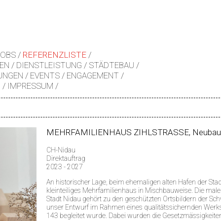
JOBS
REFERENZLISTE
EN
DIENSTLEISTUNG
STÄDTEBAU
UNGEN
EVENTS
ENGAGEMENT
Z
IMPRESSUM
MEHRFAMILIENHAUS ZIHLSTRASSE, Neubau
CH-Nidau
Direktauftrag
2023 - 2027
An historischer Lage, beim ehemaligen alten Hafen der Stad
kleinteiliges Mehrfamilienhaus in Mischbauweise. Die maleri
Stadt Nidau gehört zu den geschützten Ortsbildern der Sch
unser Entwurf im Rahmen eines qualitätssichernden Werks
143 begleitet wurde. Dabei wurden die Gesetzmässigkeiten 