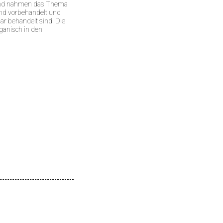
 und nahmen das Thema
nd vorbehandelt und
lar behandelt sind. Die
organisch in den