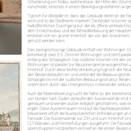
Ortsplanung von Nidau, welche bspw. die Höhe des Volum
vorschreibt, erstmals in einem Bewilligungsverfahren ang
Typisch für Altstädte ist, dass das Gebäude direkt an die 
wird und so die Stadtkante markiert. Die beiden Volumen 
halböffentlichen Durchgang auf, der als offene vertikale Ers
dem Ersatzneubau und der Altstadtbebauung der Hauptst
erstreckt sich ein grüner Innenhof, der von den Anwohnern
genutzt werden kann.
Das zweigeschossige Gebäude enthält vier Wohnungen. Da
beherbergt zwei 3,5- Zimmer-Wohnungen und steht paralle
entlang des Schaalgässli. Das südliche Volumen mit den 
Wohnungen ist parallel zur Bauzonengrenze ausgerichtet 
Innenhof. Durch diese leichte Verdrehung fügt sich der Ne
den Bestandsbauten ein und verbindet die Bebauungsordnu
Schaalgässlis mit der südlichen Bebauungsstruktur. Beide
unterirdisch durch das Untergeschoss miteinander verbun
Auch die Materialisierung sucht die Nähe zu den bestehend
von Norden nach Süden verlaufenden Aussenwände sind 
gemauert und werden außen lediglich geschlämmt, was ein
ergibt. Diese Aussenmauern sind auf die Nachbarparzellen
Mauerwerk erfüllt die feuerpolizeilichen Anforderungen an 
Fassade. Die Aussenwände zur Zihl und zum Innenhof sin
CLT-Wänden und Fensterfüllungen ausgeführt. Die Fassade
überschuppten Holzbrettern erinnert an die ersten Bauten e