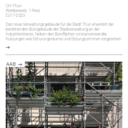
CH-Thun
Wettbewerb, 1.Preis
2017-2023
Das neue Verwaltungsgebäude für die Stadt Thun erweitert die
bestehenden Bürogebäude der Stadtverwaltung an der
Industriestrasse. Neben den Büroflächen sind anverwandte
Nutzungen wie Schulungsräume und Sitzungszimmer vorgesehen.
>
AAB