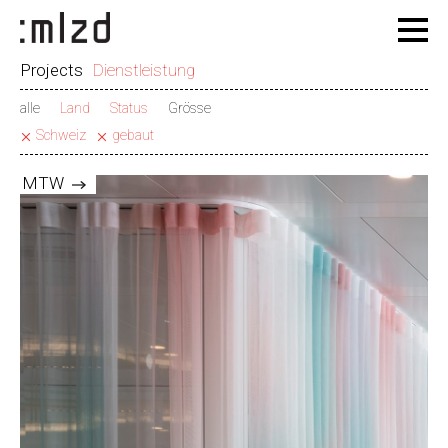
Projects
Dienstleistung
alle
Land
Status
Grösse
Schweiz
gebaut
MTW