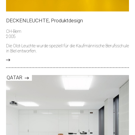
DECKENLEUCHTE, Produktdesign
CH-Bern
2005
Die Olot-Leuchte wurde speziell für die Kaufmännische Berufsschule
in Biel entworfen.
>
QATAR