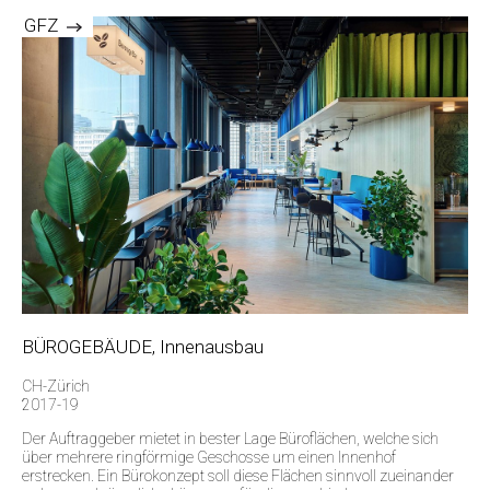
GFZ
BÜROGEBÄUDE, Innenausbau
CH-Zürich
2017-19
Der Auftraggeber mietet in bester Lage Büroflächen, welche sich
über mehrere ringförmige Geschosse um einen Innenhof
erstrecken. Ein Bürokonzept soll diese Flächen sinnvoll zueinander