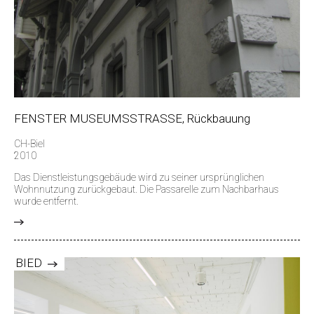
FENSTER MUSEUMSSTRASSE, Rückbauung
CH-Biel
2010
Das Dienstleistungsgebäude wird zu seiner ursprünglichen
Wohnnutzung zurückgebaut. Die Passarelle zum Nachbarhaus
wurde entfernt.
>
BIED