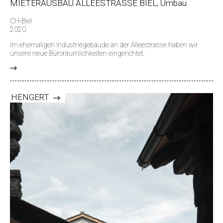
MIETERAUSBAU ALLEESTRASSE BIEL, Umbau
CH-Biel
2020
Im ehemaligen Industriegebäude an der Alleestrasse haben wir
unsere neue Büroräumlichkeiten eingerichtet.
>
HENGERT