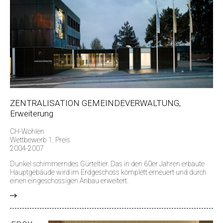
ZENTRALISATION GEMEINDEVERWALTUNG,
Erweiterung
CH-Wohlen
Wettbewerb 1. Preis
2004-2007
Dunkel schimmerndes Gürteltier. Das in den 60er Jahren erbaute
Hauptgebäude wird im Erdgeschoss komplett erneuert und durch
einen eingeschossigen Anbau erweitert.
>