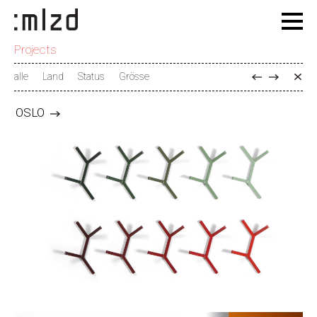
Projects
alle
Land
Status
Grösse
OSLO