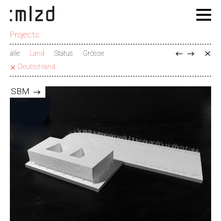
Projects
alle
Land
Status
Grösse
Deutschland
SBM