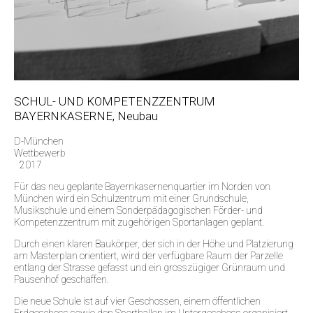
SCHUL- UND KOMPETENZZENTRUM
BAYERNKASERNE, Neubau
D-München
Wettbewerb
2017
Für das neu geplante Bayernkasernenquartier im Norden von
München wird ein Schulzentrum mit einer Grundschule,
Musikschule und einem Sonderpädagogischen Förder- und
Kompetenzzentrum mit zugehörigen Sportanlagen geplant.
Durch einen klaren Baukörper, der sich in der Höhe und Platzierung
am Masterplan orientiert, wird der verfügbare Raum der Parzelle
entlang der Strasse gefasst und ein grosszügiger Grünraum und
Pausenhof geschaffen.
Die neue Schule ist auf vier Geschossen, einem öffentlichen