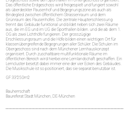
Erdgeschoss sowie den Sporthallen im Untergeschoss organisiert.
Das öffentliche Erdgeschoss wird freigespielt und fungiert sowohl
als überdeckter Pausenhof und Begegnungszone als auch als
Bindeglied zwischen öffentlichem Strassenraum und dem
Grünraum des Pausenhofes. Die zentrale Haupterschliessung
trennt das Gebäude funktional und bildet neben sich zwei Räume
aus, die im EG und im UG die Sporthallen bilden. und die ab dem 1.
OG als zwei Lichthöfe fungieren. Der grosszügige
Erschliessungsraum und die Höfe bilden einen wichtigen Ort für
klassenübergreifende Begegnungen aller Schüler. Die Schulen im
Obergeschoss sind nach dem Münchener Lernhauskonzept
organisiert. Durch zuschaltbare multifunktionale Räume im
öffentlichen Bereich wird hierbei eine Lernlandschaft geschaffen. Ein
Lerncluster besetzt dabei immer eine der vier Ecken des Gebäudes.
Die Musikschule ist so positioniert, das sie separat benutzbar ist.
GF 33’250m2
Bauherrschaft
Baureferat Stadt München, DE-München