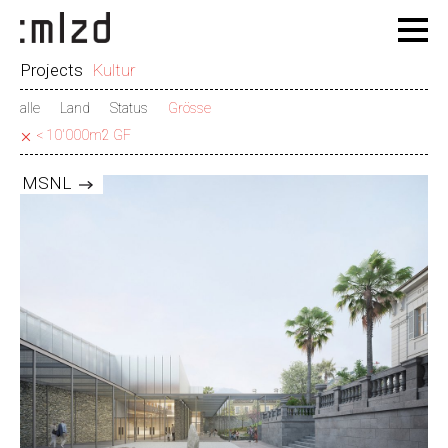
Projects
Kultur
alle
Land
Status
Grösse
< 10'000m2 GF
MSNL