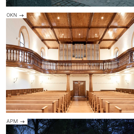
OKN
APM