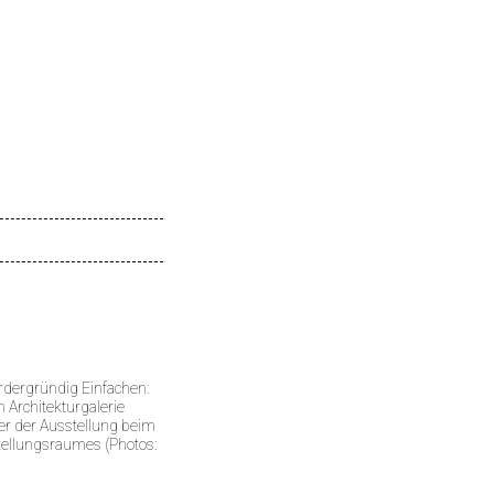
rdergründig Einfachen:
 Architekturgalerie
her der Ausstellung beim
tellungsraumes (Photos: