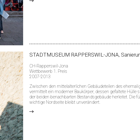
>
STADTMUSEUM RAPPERSWIL-JONA, Sanierun
CH-Rapperswil-Jona
Wettbewerb 1. Preis
2007-2013
Zwischen den mittelalterlichen Gebäudeteilen des ehem
vermittelt ein moderner Baukörper, dessen gefaltete Hülle
der beiden benachbarten Bestandsgebäude herleitet. Die für
wichtige Nordseite bleibt unverändert.
>