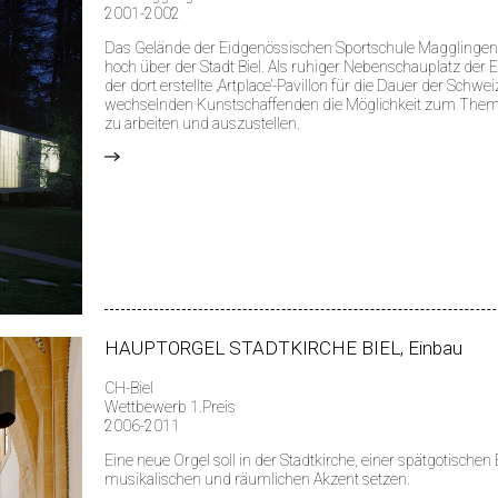
2001-2002
Das Gelände der Eidgenössischen Sportschule Magglingen l
hoch über der Stadt Biel. Als ruhiger Nebenschauplatz der E
der dort erstellte ‚Artplace’-Pavillon für die Dauer der Schw
wechselnden Kunstschaffenden die Möglichkeit zum Them
zu arbeiten und auszustellen.
>
HAUPTORGEL STADTKIRCHE BIEL, Einbau
CH-Biel
Wettbewerb 1.Preis
2006-2011
Eine neue Orgel soll in der Stadtkirche, einer spätgotischen
musikalischen und räumlichen Akzent setzen.