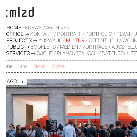
HOME
NEWS
ARCHIVE
OFFICE
KONTAKT
PORTRAIT
PORTFOLIO
TEAM
PROJECTS
AUSWAHL
KULTUR
ÖFFENTLICH
WOHN
PUBLIC
BOOKLETS
MEDIEN
VORTRÄGE
AUSSTELL
SERVICES
SUCHE
PLANAUSTAUSCH
DATENSCHUT
alle
Land
Status
Grösse
x
x
AGB