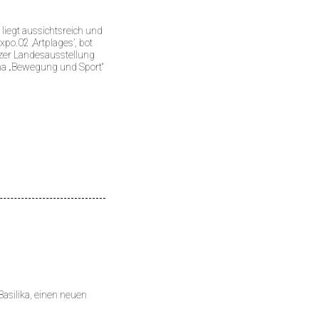
iegt aussichtsreich und
xpo.02 ‚Artplages’, bot
eizer Landesausstellung
a „Bewegung und Sport“
 Basilika, einen neuen