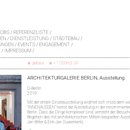
JOBS
REFERENZLISTE
EN
DIENSTLEISTUNG
STÄDTEBAU
UNGEN
EVENTS
ENGAGEMENT
Z
IMPRESSUM
gebaut
< 1'000m2 GF
ARCHITEKTURGALERIE BERLIN, Ausstellung
D-Berlin
2019
Mit der ersten Einzelausstellung widmet sich :mlzd dem vo
"INNENAUSSEN" heisst die Ausstellung in der renommierten
Berlin. Dass die Dinge komplexer sind, versteht der Besuc
Begehen des mit architektonischen Mitteln bespielten Auss
Jan Bitter & Erik-Jan Ouwerkerk).