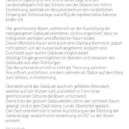
Landschaftsparks tritt das Schloss von der Strasse her nicht in
Erscheinung, weshalb ein Besucherzentrum am nordöstlichen
Eingang der Schlossanlage zukünftig die repräsentative Adresse
bilden soll.
Vier geschlossene Boxen, welche sich an der Ausrichtung der
nahegelegenen Gebäude orientieren, sind so organisiert, dass sie
mittig einen zentralen und öffentlichen Raum bilden.
Dieser öffentliche Raum wird durch eine Glashaut thermisch, jedoch
nicht optisch von der Aussenwelt abgetrennt, wodurch eine
Durchsicht quer durchs Gebäude möglich bleibt.
Allseitige Eingänge ermöglichen ein Betreten und Verlassen des
Gebäudes aus allen Richtungen.
Das Besucherzentrum tritt so nicht als Trennung zwischen
Ankunftsort und Schloss, sondern vielmehr als Station auf dem Weg
zum Schloss, in Erscheinung.
Überdeckt wird das Gebäude durch ein gefaltetes Betondach,
welches auf vier Stützen ruht und seitlich in Form einer
geschlossenen Schürze die Boxen umschliesst.
Damit trotz der grossen Gebäudetiefe Licht in den zentralen Raum
gelangt, sind in dem Dach kleine, runde, Oberlichter geplant.
Das Dach orientiert sich in seiner Ausrichtung an der Richtung der
Gartenanlage, wodurch eine Verdrehung um 90° zu den Boxen
entsteht.