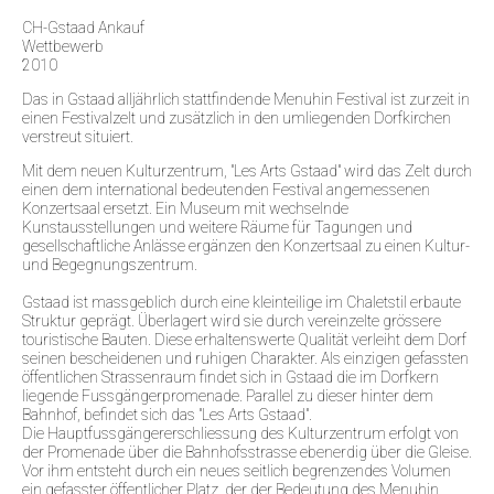
CH-Gstaad Ankauf
Wettbewerb
2010
Das in Gstaad alljährlich stattfindende Menuhin Festival ist zurzeit in
einen Festivalzelt und zusätzlich in den umliegenden Dorfkirchen
verstreut situiert.
Mit dem neuen Kulturzentrum, "Les Arts Gstaad" wird das Zelt durch
einen dem international bedeutenden Festival angemessenen
Konzertsaal ersetzt. Ein Museum mit wechselnde
Kunstausstellungen und weitere Räume für Tagungen und
gesellschaftliche Anlässe ergänzen den Konzertsaal zu einen Kultur-
und Begegnungszentrum.
Gstaad ist massgeblich durch eine kleinteilige im Chaletstil erbaute
Struktur geprägt. Überlagert wird sie durch vereinzelte grössere
touristische Bauten. Diese erhaltenswerte Qualität verleiht dem Dorf
seinen bescheidenen und ruhigen Charakter. Als einzigen gefassten
öffentlichen Strassenraum findet sich in Gstaad die im Dorfkern
liegende Fussgängerpromenade. Parallel zu dieser hinter dem
Bahnhof, befindet sich das "Les Arts Gstaad".
Die Hauptfussgängererschliessung des Kulturzentrum erfolgt von
der Promenade über die Bahnhofsstrasse ebenerdig über die Gleise.
Vor ihm entsteht durch ein neues seitlich begrenzendes Volumen
ein gefasster öffentlicher Platz, der der Bedeutung des Menuhin