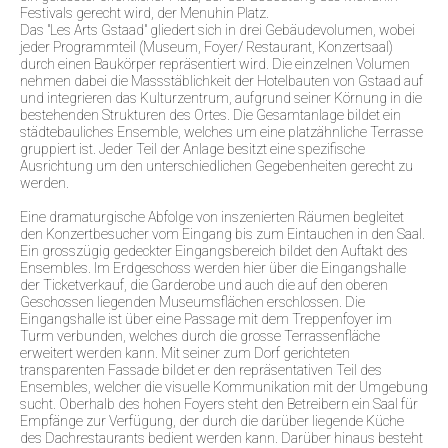
Festivals gerecht wird, der Menuhin Platz.
Das "Les Arts Gstaad" gliedert sich in drei Gebäudevolumen, wobei
jeder Programmteil (Museum, Foyer/ Restaurant, Konzertsaal)
durch einen Baukörper repräsentiert wird. Die einzelnen Volumen
nehmen dabei die Massstäblichkeit der Hotelbauten von Gstaad auf
und integrieren das Kulturzentrum, aufgrund seiner Körnung in die
bestehenden Strukturen des Ortes. Die Gesamtanlage bildet ein
städtebauliches Ensemble, welches um eine platzähnliche Terrasse
gruppiert ist. Jeder Teil der Anlage besitzt eine spezifische
Ausrichtung um den unterschiedlichen Gegebenheiten gerecht zu
werden.
Eine dramaturgische Abfolge von inszenierten Räumen begleitet
den Konzertbesucher vom Eingang bis zum Eintauchen in den Saal.
Ein grosszügig gedeckter Eingangsbereich bildet den Auftakt des
Ensembles. Im Erdgeschoss werden hier über die Eingangshalle
der Ticketverkauf, die Garderobe und auch die auf den oberen
Geschossen liegenden Museumsflächen erschlossen. Die
Eingangshalle ist über eine Passage mit dem Treppenfoyer im
Turm verbunden, welches durch die grosse Terrassenfläche
erweitert werden kann. Mit seiner zum Dorf gerichteten
transparenten Fassade bildet er den repräsentativen Teil des
Ensembles, welcher die visuelle Kommunikation mit der Umgebung
sucht. Oberhalb des hohen Foyers steht den Betreibern ein Saal für
Empfänge zur Verfügung, der durch die darüber liegende Küche
des Dachrestaurants bedient werden kann. Darüber hinaus besteht