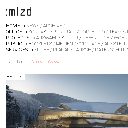
HOME
NEWS
ARCHIVE
OFFICE
KONTAKT
PORTRAIT
PORTFOLIO
TEAM
PROJECTS
AUSWAHL
KULTUR
ÖFFENTLICH
WOHN
PUBLIC
BOOKLETS
MEDIEN
VORTRÄGE
AUSSTELL
SERVICES
SUCHE
PLANAUSTAUSCH
DATENSCHUT
alle
Land
Status
Grösse
x
EED