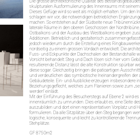
Die grosse architektonische Qualität des Bestandsgebäudes
skulpturalen Ausformulierung des Innenraums mit seinem
Dieses Gefüge wird so weit als möglich erhalten. Um den I
schlagen wir vor, die notwendigen betrieblichen Ergänzun
machen. So entstehen auf der Südseite neue Tribünenrück
laterale Räume in den oberen Geschossen der Nordtribüne
Ostbalkons und der Ausbau des Westbalkons ergeben zusä
Additionen. Betrieblich und gestalterisch zusammengefass
jedoch wiederum durch die Erstellung eines Ringbauwerke
nordseitig zu einem grossen Vordach entwickelt. Die archit
Fuss- und Eckpunkte der Dachschalen der Bestandshalle w
Vorsicht behandelt: Steg und Dach lösen sich hier vom Geb
resultierende Distanz lässt die alte Konstruktion spürbar we
diese sogar. Gleichzeitig bringen die patioartigen Ausschnit
und verdeutlichen das symbiotische Ineinandergreifen der
Gebäudeteile. Ein- und Ausblicke erzeugen insbesondere in
Beziehungsgeflecht, welches zum Flanieren sowie zum „s
werden“ einlädt.
Mit der Einführung des Besucherstegs auf Ebene 2 wird e
innenräumlich zu umrunden. Dies erlaubt es, eine Seite des
auszubilden und dort einen repräsentativen Vorplatz und 
formulieren. Da alle Sitzplätze über den Steg begangen werd
logische, konsequente und leicht zu kontrollierende Trennun
Stehplätze.
GF 8750m2