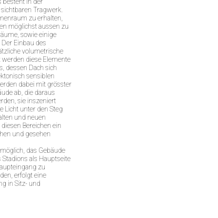
 besteht in der
 sichtbaren Tragwerk.
nnenraum zu erhalten,
gen möglichst aussen zu
räume, sowie einige
. Der Einbau des
tzliche volumetrische
t werden diese Elemente
s, dessen Dach sich
ektonisch sensiblen
erden dabei mit grösster
äude ab, die daraus
rden, sie inszeniert
te Licht unter den Steg
 alten und neuen
 diesen Bereichen ein
ehen und gesehen
s möglich, das Gebäude
 Stadions als Hauptseite
Haupteingang zu
en, erfolgt eine
g in Sitz- und