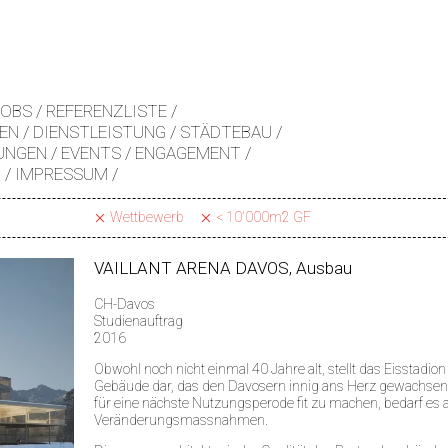
JOBS
REFERENZLISTE
EN
DIENSTLEISTUNG
STÄDTEBAU
UNGEN
EVENTS
ENGAGEMENT
Z
IMPRESSUM
Wettbewerb
< 10'000m2 GF
x
VAILLANT ARENA DAVOS, Ausbau
CH-Davos
Studienauftrag
2016
Obwohl noch nicht einmal 40 Jahre alt, stellt das Eisstadion
Gebäude dar, das den Davosern innig ans Herz gewachsen
für eine nächste Nutzungsperode fit zu machen, bedarf es
Veränderungsmassnahmen.