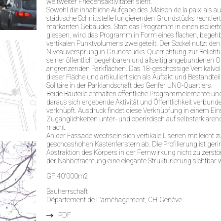
weltweiter Friedensaktivitäten sieht.
Sowohl die inhaltliche Aufgabe des ‚Maison de la paix’ als a
städtische Schnittstelle fungierenden Grundstücks rechtfert
markanten Gebäudes. Statt das Programm in einen isoliert
giessen, wird das Programm in Form eines flachen, begeh
vertikalen Punktvolumens zweigeteilt. Der Sockel nutzt de
Niveauversprung in Grundstücks-Querrichtung zur Belichtu
seiner öffentlich begehbaren und allseitig angebundenen O
angrenzenden Parkflächen. Das 18-geschossige Vertikalvo
dieser Fläche und artikuliert sich als Auftakt und Bestandteil 
Solitäre in der Parklandschaft des Genfer UNO-Quartiers.
Beide Bauteile enthalten öffentliche Programmelemente un
daraus sich ergebende Aktivität und Öffentlichkeit verbund
verknüpft. Ausdruck findet diese Verknüpfung in einem Einsc
Zugänglichkeiten unter- und oberirdisch auf selbsterklärend
macht.
An der Fassade wechseln sich vertikale Lisenen mit leicht z
geschosshohen Kastenfenstern ab. Die Profilierung ist ger
Abstraktion des Körpers in der Fernwirkung nicht zu zerstör
der Nahbetrachtung eine elegante Strukturierung sichtbar 
GF 40'000m2
Bauherrschaft
Département de L'améhagement, CH-Genève
PDF