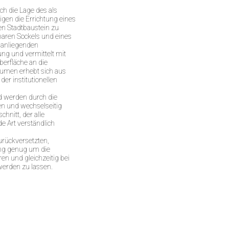
uch die Lage des als
igen die Errichtung eines
en Stadtbaustein zu
baren Sockels und eines
n anliegenden
ng und vermittelt mit
berfläche an die
lumen erhebt sich aus
der institutionellen
d werden durch die
en und wechselseitig
hnitt, der alle
e Art verständlich
urückversetzten,
ing genug um die
en und gleichzeitig bei
werden zu lassen.