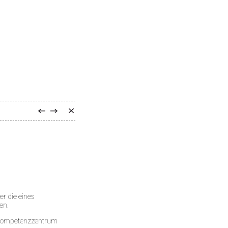
er die eines
en.
als Kompetenzzentrum