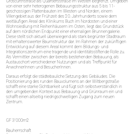
Groscurthstraße als Quartiersstraße im Westen begrenzt. Umgeben
von einer sehr heterogenen Bebauungsstruktur aus 5 bis 11-
geschossigen Plattenbauten im Westen und Norden, einem
Villengebiet aus der Frühzeit des 20. Jahrhunderts sowie dem
weitläufigen Areal des Klinikums Buch im Nordosten und einer
Wohnsiedlung mit Reihenhäusern im Osten, liegt das Grundstück
auf dem nördlichen Endpunkt einer ehemaligen Brunnengalerie.
Diese stellt sich aktuell überwiegend als stark begrünter Stadtraum
mit erhaltenswerter Baumstruktur dar. Im Rahmen der zukünftigen
Entwicklung auf diesem Areal kommt dem Bildungs- und
Integrationszentrum eine tragende und identitätsstiftende Rolle zu.
Als Vermittler zwischen der bereits bestehenden Bebauung, als
Austauschort verschiedener Nutzungen und als Treffpunkt für
AnwohnerInnen und BesucherInnen.
Daraus erfolgt die städtebauliche Setzung des Gebäudes. Die
Positionierung des runden Bauvolumens an der Wiltbergstraße
schafft eine starke Sichtbarkeit und fügt sich selbstverständlich in
den umgebenden Kontext aus Bebauung und Grünraum ein und
schafft einen allseitig niedrigschwelligen Zugang zum neuen
Zentrum.
GF 3'000m2
Bauherrschaft