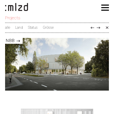
Projects
alle
Land
Status
Grösse
NBB