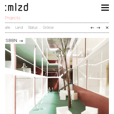
Projects
alle
Land
Status
Grösse
SBBN