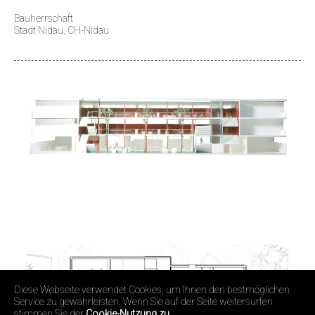
Bauherrschaft
Stadt Nidau, CH-Nidau
Diese Webseite verwendet Cookies, um Ihnen den bestmöglichen
Service zu gewährleisten. Wenn Sie auf der Seite weitersurfen
stimmen Sie der
Cookie-Nutzung zu.