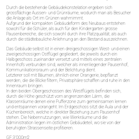
Durch die bestehende Gebäudekonstelation ergeben sich
grossflächige Aussen- und Grünräume, wodurch man als Besucher
die Anlage als Ort im Grünen wahrnimmt.
Aufgrund der kompakten Gebäudeform des Neubaus entstehen
sowohl für die Schüler, als auch für den Kindergarten grosse
Pausenbereiche, die sich sowohl durch ihre Platzqualität, als auch
durch die städtebauliche Anlehnung an den Bestand auszeichnen.
Das Gebäude selbst ist in einen dreigeschossigen West- und einen
zweigeschossigen Ostflügel gegliedert, die jeweils durch ein
Halbgeschoss zueinander versetzt und mittels eines zentralen
Innenhofs verbunden sind, welcher als innenliegender Pausenhof,
Kommunikationsraum und der Belichtung dient.
Letzterer soll mit Bäumen, ähnlich einer Orangerie, bepflanzt
werden, die die Blicke filtern, Privatsphäre schaffen und ruhe in den
Innenraum bringen.
In den beiden Obergeschossen des Westflügels befinden sich,
durch die Höhe geschützt vom angrenzenden Lärm, die
Klassenräume denen eine Pufferzone zum gemeinsamen lernen
und entspannen vorangeht. Im Erdgeschoss sitzt die Aula und der
Küchenbereich, welche in direkter Beziehung zum Pausenhof
stehen. Die Nebennutzungen, wie Werkräume und die
Administration liegen im östlichen Gebäudeteil, wo sie von der
beruhigten Strassenseite profitieren.
GF 3’000m2