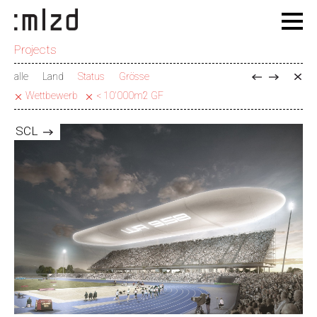
Projects
alle
Land
Status
Grösse
Wettbewerb
< 10'000m2 GF
SCL