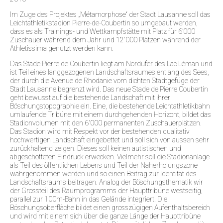
Im Zuge des Projektes „Métamorphose“ der Stadt Lausanne soll das
Leichtathletikstadion Pierre-de-Coubertin so umgebaut werden,
dass es als Trainings- und Wettkampfstätte mit Platz für 6’000
Zuschauer während dem Jahr und 12'000 Plätzen während der
Athletissima genutzt werden kann.
Das Stade Pierre de Coubertin liegt am Nordufer des Lac Léman und
ist Teil eines langgezogenen Landschaftsraumes entlang des Sees,
der durch die Avenue de Rhodanie vom dichten Stadtgefüge der
Stadt Lausanne begrenzt wird. Das neue Stade de Pierre Coubertin
geht bewusst auf die bestehende Landschaft mit ihrer
Böschungstopographie ein. Eine, die bestehende Leichtathletikbahn
umlaufende Tribüne mit einem durchgehenden Horizont, bildet das
Stadionvolumen mit den 6'000 permanenten Zuschauerplätzen.
Das Stadion wird mit Respekt vor der bestehenden qualitativ
hochwertigen Landschaft eingebettet und soll sich von aussen sehr
zurückhaltend zeigen. Dieses soll keinen autistischen und
abgeschotteten Eindruck erwecken. Vielmehr soll die Stadionanlage
als Teil des öffentlichen Lebens und Teil der Naherholungszone
wahrgenommen werden und so einen Beitrag zur Identität des
Landschaftsraums beitragen. Analog der Böschungsthematik wir
der Grossteil des Raumprogramms der Haupttribüne westseitig,
parallel zur 100m-Bahn in das Gelände integriert. Die
Böschungsoberfläche bildet einen grosszügigen Aufenthaltsbereich
und wird mit einem sich über die ganze Länge der Haupttribüne