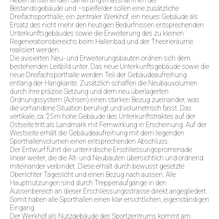
Bestandsgebäude und –spielfelder sollen eine zusätzliche
Dreifachsporthalle, ein zentraler Werkhof, ein neues Gebäude als
Ersatz des nicht mehr den heutigen Bedürfnissen entsprechenden
Unterkunftsgebäudes sowie die Erweiterung des zu kleinen
Regenerationsbereichs beim Hallenbad und der Theorieräume
realisiert werden.
Die avisierten Neu- und Erweiterungsbauten ordnen sich dem
bestehenden Leitbild unter. Das neue Unterkunftsgebäude sowie die
neue Dreifachsporthalle werden Teil der Gebäudeaufreihung
entlang der Hangkante. Zusätzlich schaffen die Neubauvolumen
durch ihre präzise Setzung und dem neu überlagerten
Ordnungssystem (Achsen) einen starken Bezug zueinander, was
die vorhandene Situation beruhigt und volumetrisch fasst. Das
vertikale, ca. 25m hohe Gebäude des Unterkunftstraktes auf der
Ostseite tritt als Landmark mit Fernwirkung in Erscheinung. Auf der
Westseite erhält die Gebäudeaufreihung mit dem liegenden
Sporthallenvolumen einen entsprechenden Abschluss.
Der Entwurf führt die unterirdische Erschliessungspromenade
linear weiter, die die Alt- und Neubauten übersichtlich und ordnend
miteinander verbindet. Diese erhält durch bewusst gesetzte
Oberlichter Tageslicht und einen Bezug nach aussen. Alle
Hauptnutzungen sind durch Treppenaufgänge in den
Aussenbereich an dieser Erschliessungsstrasse direkt angegliedert.
Somit haben alle Sporthallen einen klar ersichtlichen, eigenständigen
Eingang.
Der Werkhof als Nutzgebäude des Sportzentrums kommt am