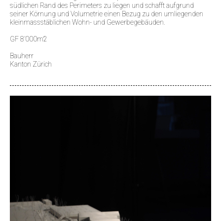
südlichen Rand des Perimeters zu liegen und schafft aufgrund
seiner Körnung und Volumetrie einen Bezug zu den umliegenden
kleinmassstäblichen Wohn- und Gewerbegebäuden.
GF 8’000m2
Bauherr
Kanton Zürich