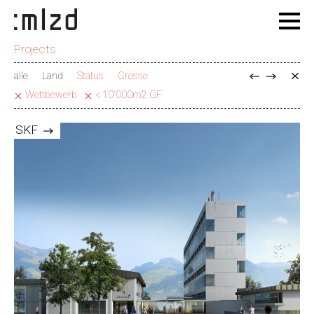
Projects
alle
Land
Status
Grösse
Wettbewerb
< 10'000m2 GF
SKF