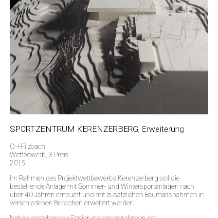
SPORTZENTRUM KERENZERBERG, Erweiterung
CH-Filzbach
Wettbewerb, 3.Preis
2015
Im Rahmen des Projektwettbewerbs Kerenzerberg soll die
bestehende Anlage mit Sommer- und Wintersportanlagen nach
über 40 Jahren erneuert und mit zusätzlichen Baumassnahmen in
verschiedenen Bereichen erweitert werden.
Neben anstehenden Sanierungsmassnahmen der