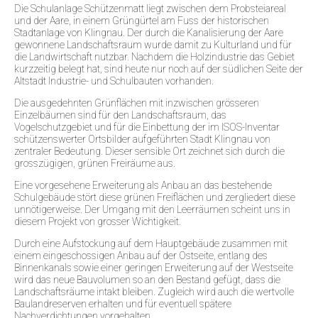
Die Schulanlage Schützenmatt liegt zwischen dem Probsteiareal
und der Aare, in einem Grüngürtel am Fuss der historischen
Stadtanlage von Klingnau. Der durch die Kanalisierung der Aare
gewonnene Landschaftsraum wurde damit zu Kulturland und für
die Landwirtschaft nutzbar. Nachdem die Holzindustrie das Gebiet
kurzzeitig belegt hat, sind heute nur noch auf der südlichen Seite der
Altstadt Industrie- und Schulbauten vorhanden.
Die ausgedehnten Grünflächen mit inzwischen grösseren
Einzelbäumen sind für den Landschaftsraum, das
Vogelschutzgebiet und für die Einbettung der im ISOS-Inventar
schützenswerter Ortsbilder aufgeführten Stadt Klingnau von
zentraler Bedeutung. Dieser sensible Ort zeichnet sich durch die
grosszügigen, grünen Freiräume aus.
Eine vorgesehene Erweiterung als Anbau an das bestehende
Schulgebäude stört diese grünen Freiflächen und zergliedert diese
unnötigerweise. Der Umgang mit den Leerräumen scheint uns in
diesem Projekt von grosser Wichtigkeit.
Durch eine Aufstockung auf dem Hauptgebäude zusammen mit
einem eingeschossigen Anbau auf der Ostseite, entlang des
Binnenkanals sowie einer geringen Erweiterung auf der Westseite
wird das neue Bauvolumen so an den Bestand gefügt, dass die
Landschaftsräume intakt bleiben. Zugleich wird auch die wertvolle
Baulandreserven erhalten und für eventuell spätere
Nachverdichtungen vorgehalten.