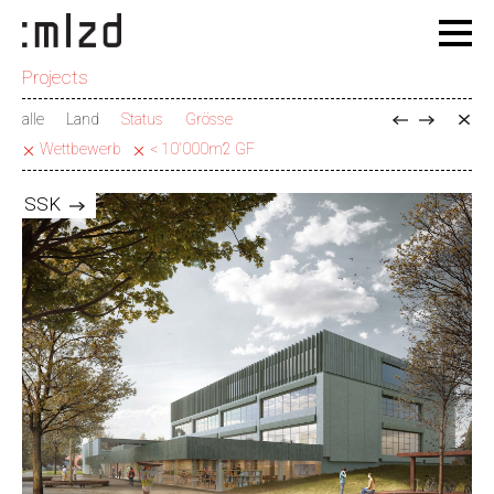
Projects
alle
Land
Status
Grösse
Wettbewerb
< 10'000m2 GF
SSK